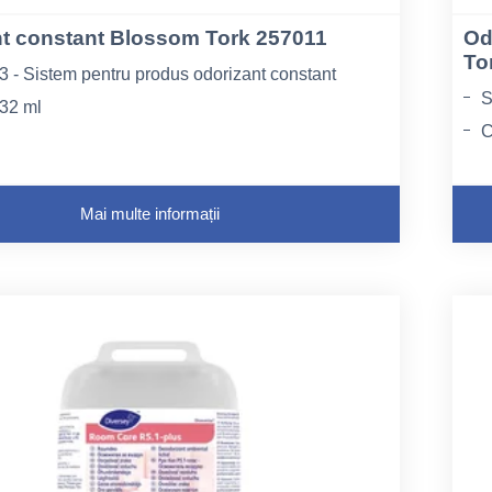
t constant Blossom Tork 257011
Od
To
3 - Sistem pentru produs odorizant constant
S
 32 ml
C
lossom
A
Mai multe informații