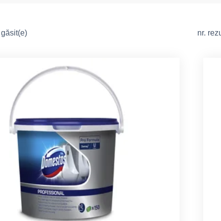
găsit(e)
nr. re