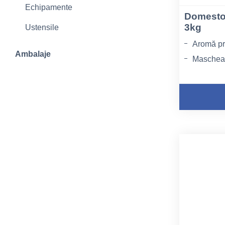
Echipamente
Domestos
3kg
Ustensile
Aromă p
Ambalaje
Mascheaz
Nu va bl