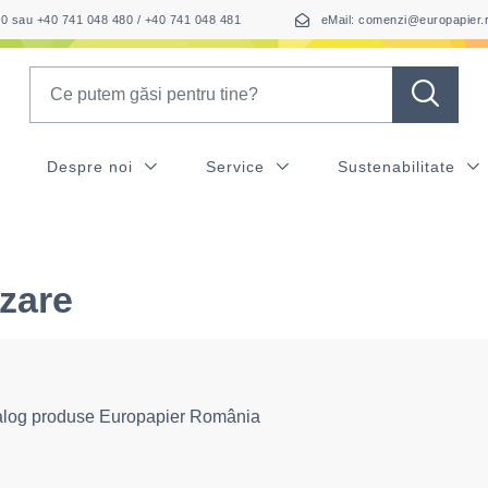
050 sau +40 741 048 480 / +40 741 048 481
eMail: comenzi@europapier.
Search
Despre noi
Service
Sustenabilitate
zare
alog produse Europapier România