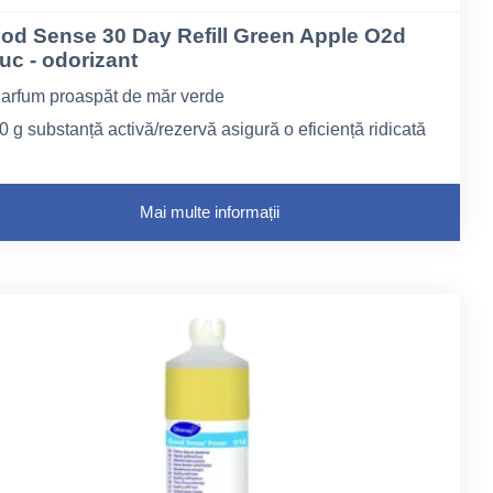
od Sense 30 Day Refill Green Apple O2d
uc - odorizant
arfum proaspăt de măr verde
0 g substanță activă/rezervă asigură o eficiență ridicată
imp de peste 30 de zile
ozator discret, fără baterii
Mai multe informații