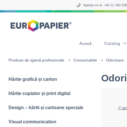
Table Of Content
sr.skip-to.main-content
sr.skip-to.table-of-contents
sr.skip-to.main-navigation
Apelați-ne la: +40 21 350 5
Acasă
Catalog
Produse de igienă profesionale
Consumabile
Odorizare
Odori
Hârtie grafică și carton
Hârtie copiator și print digital
Design – hârtii și cartoane speciale
Cat
Visual communication