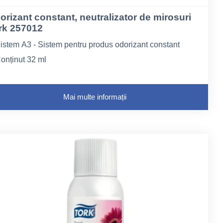
orizant constant, neutralizator de mirosuri
rk 257012
istem A3 - Sistem pentru produs odorizant constant
onținut 32 ml
romă: lămâiță
Mai multe informații