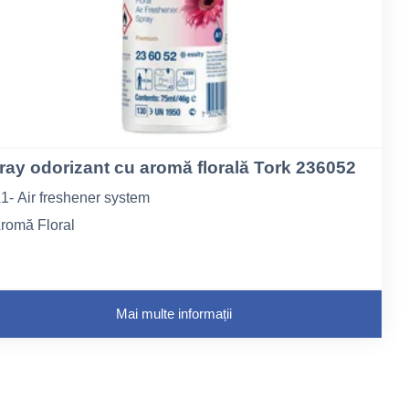
ray odorizant cu aromă florală Tork 236052
1- Air freshener system
romă Floral
alitate Premium
Mai multe informații