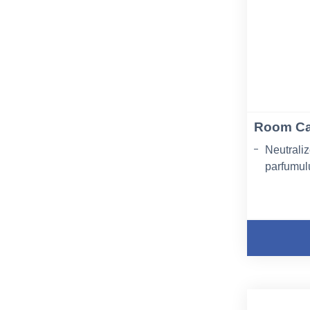
Room Car
Neutraliz
parfumul
Lasă în u
Asigură p
împreună