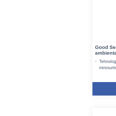
Good Sen
ambienta
Tehnologi
mirosuril
Acțiune r
Eficient 
mâncare, 