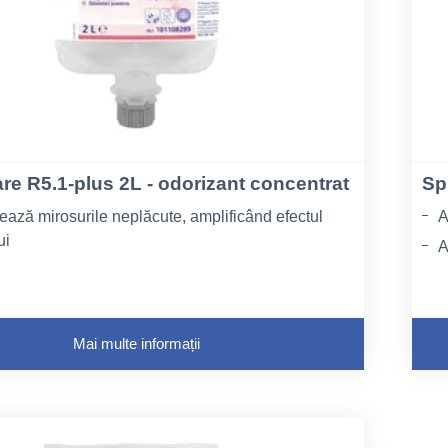
e R5.1-plus 2L - odorizant concentrat
Sp
ează mirosurile neplăcute, amplificând efectul
A
ui
A
rmă un miros plăcut, de lungă durată
C
rospețimea totală a camerei când este utilizat
 cu produsele de curățare Room Care
Mai multe informații