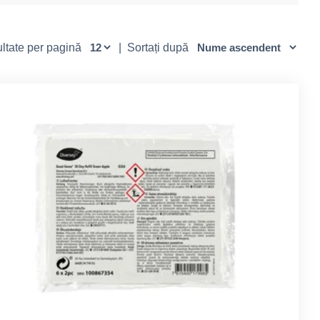
zultate per pagină
|
Sortați după