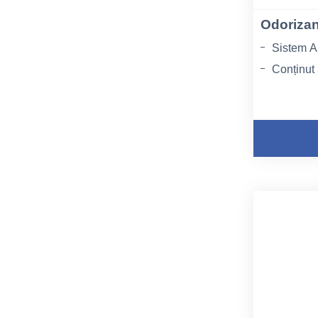
Odorizan
Sistem A
Conținut
Aromă B