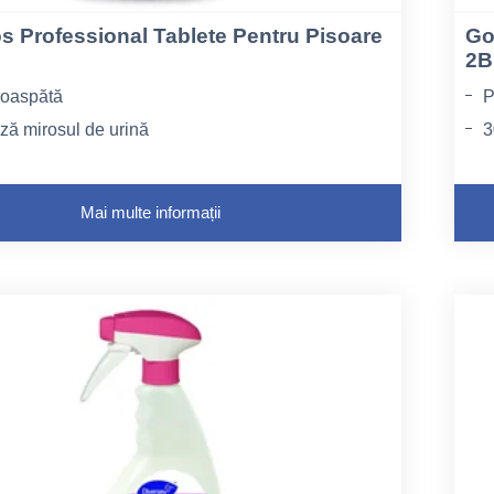
 Professional Tablete Pentru Pisoare
Go
2B
roaspătă
P
ă mirosul de urină
3
t
oca punctele de evacuare
D
Mai multe informații