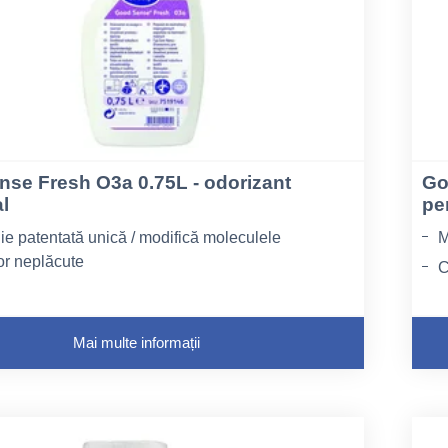
se Fresh O3a 0.75L - odorizant
Go
l
pen
e patentată unică / modifică moleculele
M
or neplăcute
C
apidă și prospețime de lungă durată
p
împotriva unei game largi de mirosuri (tutun,
Mai multe informații
urină etc.)