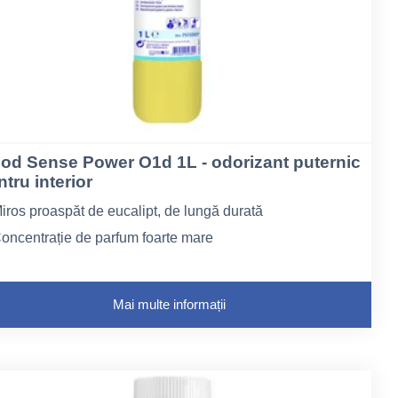
od Sense Power O1d 1L - odorizant puternic
tru interior
iros proaspăt de eucalipt, de lungă durată
oncentrație de parfum foarte mare
H neutru
Mai multe informații