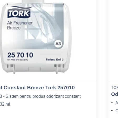
t Constant Breeze Tork 257010
TOR
Od
3 - Sistem pentru produs odorizant constant
A
 32 ml
C
Alb