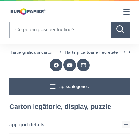
Table Of Content
sr.skip-to.main-content
sr.skip-to.table-of-contents
sr.skip-to.main-navigation
Search
Hârtie grafică și carton
Hârtii și cartoane necretate
Carto
app.categories
Carton legătorie, display, puzzle
app.grid.details