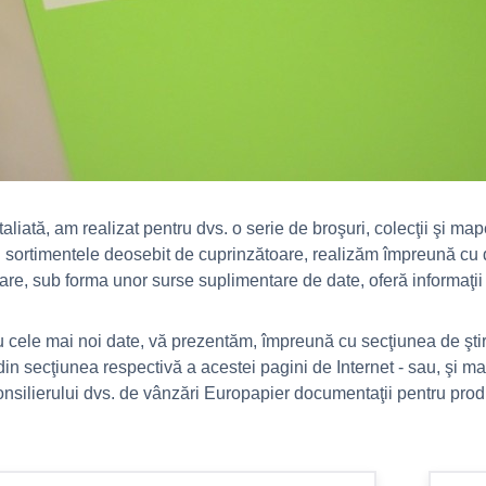
liată, am realizat pentru dvs. o serie de broşuri, colecţii şi ma
 sortimentele deosebit de cuprinzătoare, realizăm împreună cu dis
re, sub forma unor surse suplimentare de date, oferă informaţii
u cele mai noi date, vă prezentăm, împreună cu secţiunea de ştiri
in secţiunea respectivă a acestei pagini de Internet - sau, şi ma
onsilierului dvs. de vânzări Europapier documentaţii pentru prod