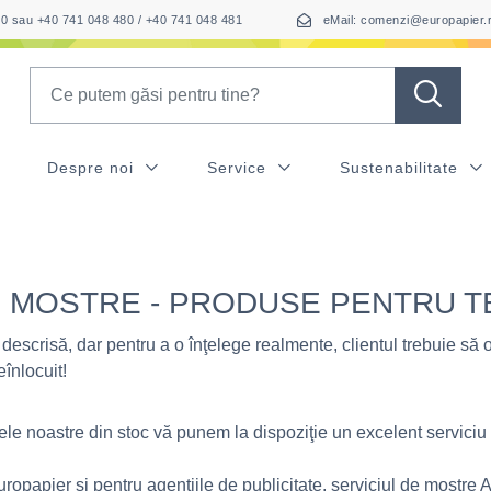
050 sau +40 741 048 480 / +40 741 048 481
eMail: comenzi@europapier.
Search
Despre noi
Service
Sustenabilitate
E MOSTRE - PRODUSE PENTRU 
 descrisă, dar pentru a o înţelege realmente, clientul trebuie să o
eînlocuit!
le noastre din stoc vă punem la dispoziţie un excelent serviciu
uropapier şi pentru agenţiile de publicitate, serviciul de mostre A