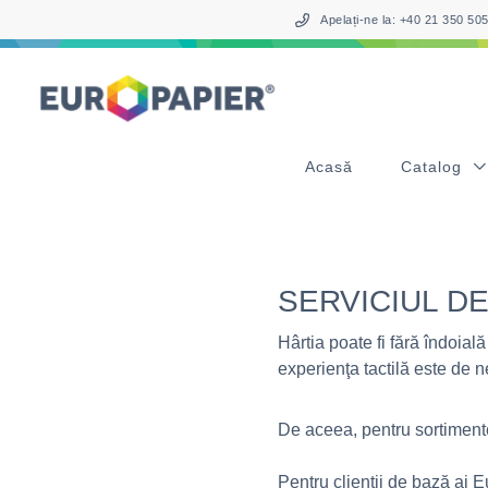
Table Of Content
sr.skip-to.main-content
sr.skip-to.table-of-contents
sr.skip-to.main-navigation
Apelați-ne la: +40 21 350 5
Acasă
Catalog
SERVICIUL D
Hârtia poate fi fără îndoială
experienţa tactilă este de n
De aceea, pentru sortimente
Pentru clienţii de bază ai E