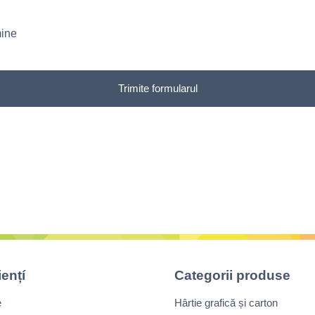
mine
Trimite formularul
iențí
Categorii produse
e
Hârtie grafică și carton