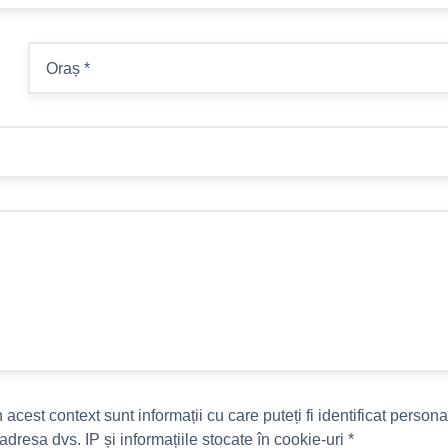
Oraș
*
cest context sunt informații cu care puteți fi identificat personal 
adresa dvs. IP și informațiile stocate în cookie-uri
*