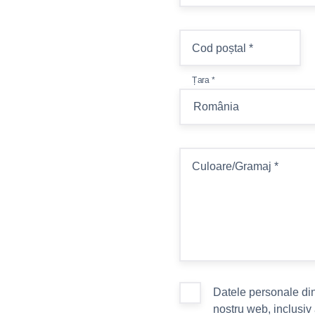
Cod poștal
*
Țara
*
Culoare/Gramaj
*
Datele personale din a
nostru web, inclusiv 