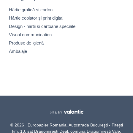
Hârtie grafică și carton
Hârtie copiator și print digital
Design - hârtii și cartoane speciale
Visual communication
Produse de igienă
Ambalaje
© 2026 Europapier Romania, Autostrada Bucureşti - Piteşti
km. 13, sat Dragomireşti Deal, comuna Dragomireşti Vale,