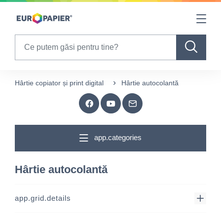
Table Of Content
sr.skip-to.main-content
sr.skip-to.table-of-contents
sr.skip-to.main-navigation
Search
Hârtie copiator și print digital
Hârtie autocolantă
app.categories
Hârtie autocolantă
app.grid.details