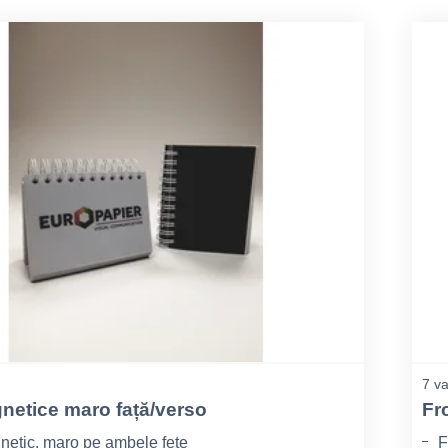
7 va
gnetice maro față/verso
Fr
netic, maro pe ambele fețe
F