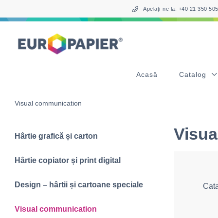
Table Of Content
sr.skip-to.main-content
sr.skip-to.table-of-contents
sr.skip-to.main-navigation
Apelați-ne la: +40 21 350 5
Acasă
Catalog
Visual communication
Visua
Hârtie grafică și carton
Hârtie copiator și print digital
Design – hârtii și cartoane speciale
Cat
Visual communication