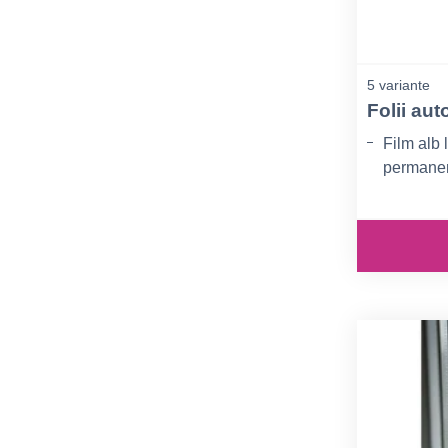
5 variante
Folii au
Film alb 
permanen