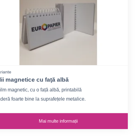
riante
lii magnetice cu faţă albă
ilm magnetic, cu o față albă, printabilă
deră foarte bine la suprafețele metalice.
Mai multe informații