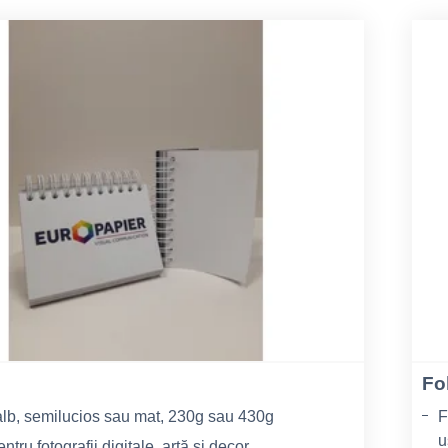
Fo
lb, semilucios sau mat, 230g sau 430g
F
u
entru fotografii digitale, artă și decor