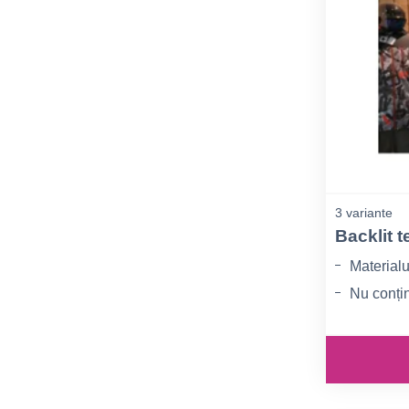
3 variante
Backlit 
Materialu
Nu conț
Se poate f