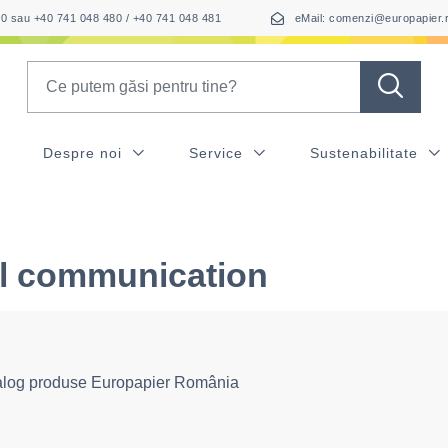
050 sau +40 741 048 480 / +40 741 048 481
eMail: comenzi@europapier.
Search
Despre noi
Service
Sustenabilitate
l communication
alog produse Europapier România