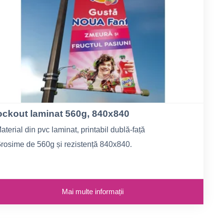
ockout laminat 560g, 840x840
aterial din pvc laminat, printabil dublă-față
rosime de 560g și rezistență 840x840.
e folosește la aplicații indoor și outdoor de mici sau mari
imensiuni.
Mai multe informații