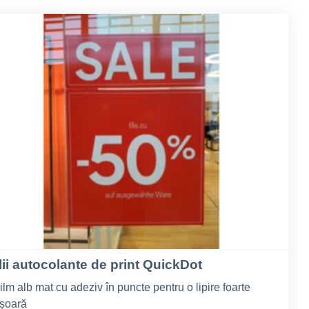
lii autocolante de print QuickDot
ilm alb mat cu adeziv în puncte pentru o lipire foarte
șoară