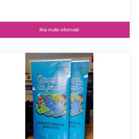
ste repoziționabil și ușor de dezlipit
Mai multe informații