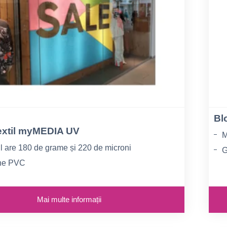
Bl
textil myMEDIA UV
M
l are 180 de grame și 220 de microni
G
ine PVC
S
d
olosi ca aplicație backlit și frontlit
Mai multe informații