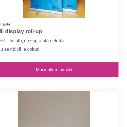
riante
ii display roll-up
ET film alb, cu suprafață netedă
u se ridică la colțuri
rintabilitate foarte bună
Mai multe informații