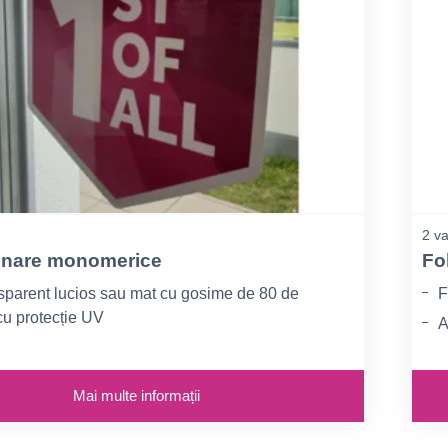
2 va
minare monomerice
Fo
nsparent lucios sau mat cu gosime de 80 de
F
cu protecție UV
A
 transparență ridicată
are B1 conform DIN 4102-1
Mai multe informații