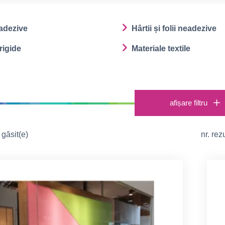
oadezive
Hârtii și folii neadezive
rigide
Materiale textile
afișare filtru
găsit(e)
nr. re