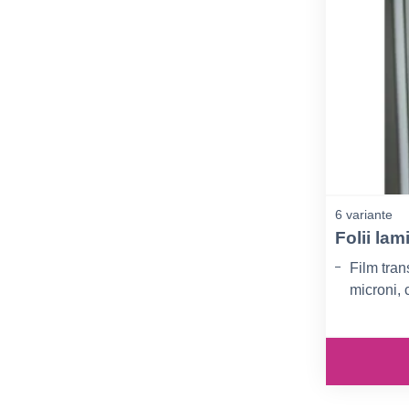
6 variante
Folii la
Film tra
microni, 
Adeziv cu
Certific