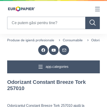
Table Of Content
sr.skip-to.main-content
sr.skip-to.table-of-contents
sr.skip-to.main-navigation
Search
Produse de igienă profesionale
Consumabile
Odorizare
app.categories
Odorizant Constant Breeze Tork
257010
Odorizantul Constant Breeze Tork 257010 ajută la