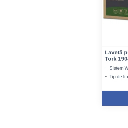
Lavetă p
Tork 19
Sistem W8
Tip de fi
Lungime 