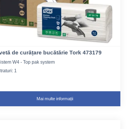
vetă de curățare bucătărie Tork 473179
istem W4 - Top pak system
traturi: 1
ungime la pliere 10,8
Mai multe informații