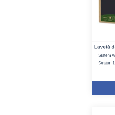
Lavetă d
Sistem W
Straturi 1
Lungime l