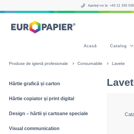
Table Of Content
sr.skip-to.main-content
sr.skip-to.table-of-contents
sr.skip-to.main-navigation
Apelați-ne la: +40 21 350 5
Acasă
Catalog
Produse de igienă profesionale
Consumabile
Lavete
Lavet
Hârtie grafică și carton
Hârtie copiator și print digital
Design – hârtii și cartoane speciale
Cat
Visual communication