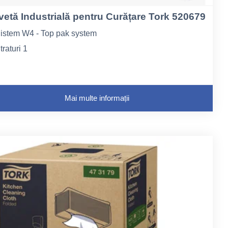
vetă Industrială pentru Curățare Tork 520679
istem W4 - Top pak system
traturi 1
ungime la pliere 10,5
Mai multe informații