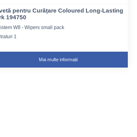
vetă pentru Curățare Coloured Long-Lasting
rk 194750
istem W8 - Wipers small pack
traturi 1
ip de fibră Nețesută
Mai multe informații