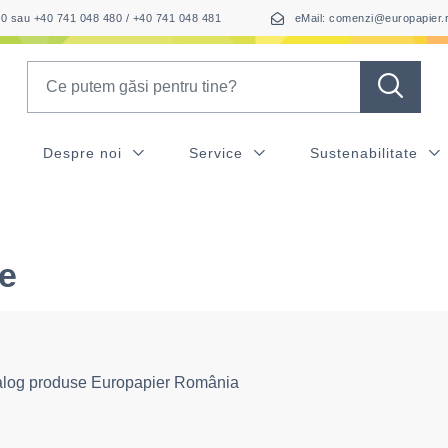
050 sau +40 741 048 480 / +40 741 048 481
eMail: comenzi@europapier.
Search
Despre noi
Service
Sustenabilitate
e
alog produse Europapier România