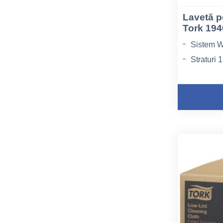
Lavetă p
Tork 19
Sistem W
Straturi 1
Tip de fi