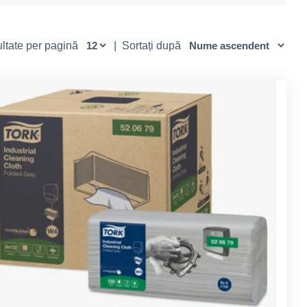
zultate per pagină
|
Sortați după