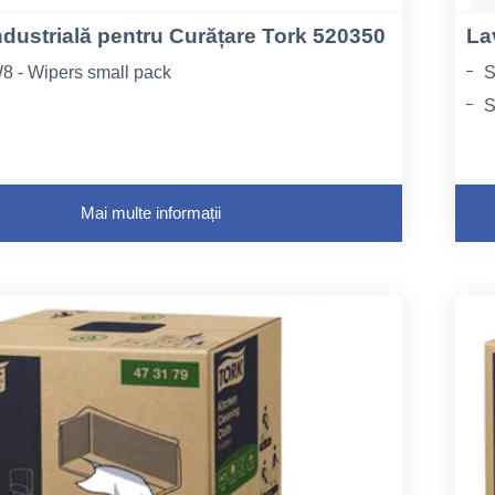
ndustrială pentru Curățare Tork 520350
La
8 - Wipers small pack
S
S
la pliere 19,3 cm
L
Mai multe informații