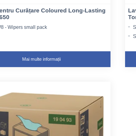
entru Curățare Coloured Long-Lasting
La
4650
To
8 - Wipers small pack
S
S
bră Nețesută
T
Mai multe informații