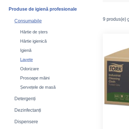
Produse de igienă profesionale
9 produs(e) g
Consumabile
Hârtie de șters
Hârtie igienică
Igienă
Lavete
Odorizare
Prosoape mâini
Șervețele de masă
Detergenți
Dezinfectanți
Dispensere