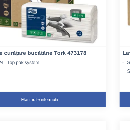
e curățare bucătărie Tork 473178
La
4 - Top pak system
S
S
a pliere 10,8
L
Mai multe informații