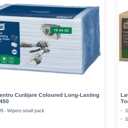
entru Curățare Coloured Long-Lasting
La
4450
To
8 - Wipers small pack
S
S
bră Nețesută
T