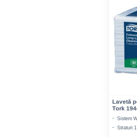
Lavetă p
Tork 19
Sistem W
Straturi 1
Tip de fi