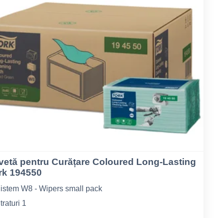
vetă pentru Curățare Coloured Long-Lasting
rk 194550
istem W8 - Wipers small pack
traturi 1
ip de fibră Nețesută, Lungime la pliere 19,3 cm