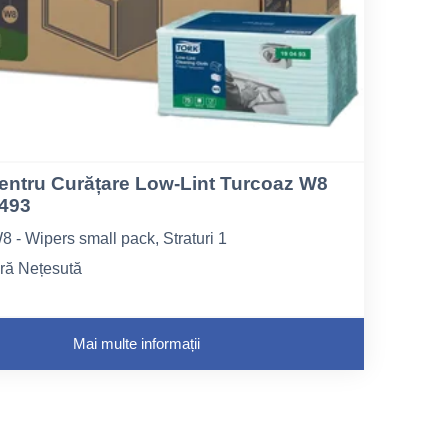
entru Curățare Low-Lint Turcoaz W8
0493
 - Wipers small pack, Straturi 1
bră Nețesută
la pliere 19,3 cm
Mai multe informații