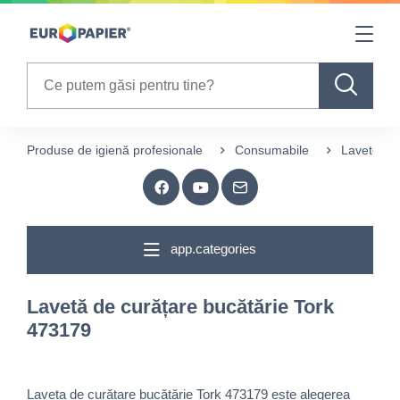
Table Of Content
sr.skip-to.main-content
sr.skip-to.table-of-contents
sr.skip-to.main-navigation
Search
Produse de igienă profesionale
Consumabile
Lavete
app.categories
Lavetă de curățare bucătărie Tork
473179
Laveta de curățare bucătărie Tork 473179 este alegerea