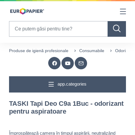
Table Of Content
sr.skip-to.main-content
sr.skip-to.table-of-contents
sr.skip-to.main-navigation
Search
Produse de igienă profesionale
Consumabile
Odorizare
app.categories
TASKI Tapi Deo C9a 1Buc - odorizant
pentru aspiratoare
Împrospătează camera în timpul aspirării, neutralizând