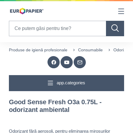
Table Of Content
sr.skip-to.main-content
sr.skip-to.table-of-contents
sr.skip-to.main-navigation
Search
Produse de igienă profesionale
Consumabile
Odorizare
app.categories
Good Sense Fresh O3a 0.75L -
odorizant ambiental
Odorizant fără aerosoli, pentru eliminarea mirosurilor