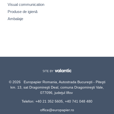
Visual communication
Produse de igienă
Ambalaje
© 2026 Europapier Romania, Autostrada Bucureşti - Piteşti
km. 13, sat Dragomireşti Deal, comuna Dragomireşti Vale,
077096, judeţul Ilfov
Telefon: +40 21 352 5605, +40 741 048 480
office@europapier.ro