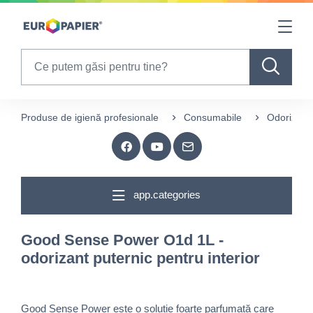
Table Of Content
sr.skip-to.main-content
sr.skip-to.table-of-contents
sr.skip-to.main-navigation
Search
Produse de igienă profesionale
Consumabile
Odorizare
app.categories
Good Sense Power O1d 1L -
odorizant puternic pentru interior
Good Sense Power este o soluție foarte parfumată care