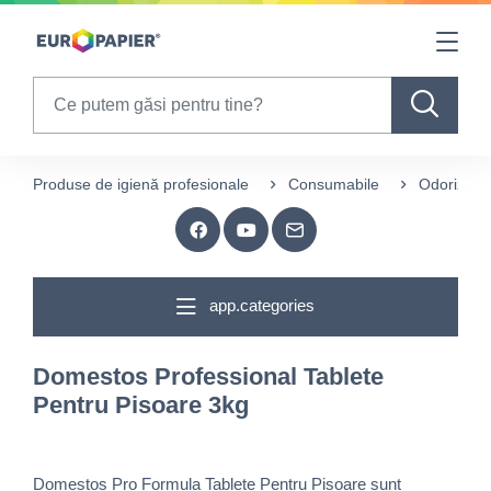
Table Of Content
sr.skip-to.main-content
sr.skip-to.table-of-contents
sr.skip-to.main-navigation
Search
Produse de igienă profesionale
Consumabile
Odorizare
app.categories
Domestos Professional Tablete
Pentru Pisoare 3kg
Domestos Pro Formula Tablete Pentru Pisoare sunt