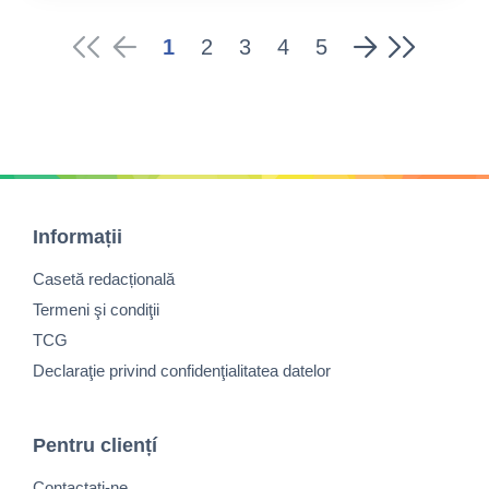
1
2
3
4
5
Informații
Casetă redacțională
Termeni şi condiţii
TCG
Declaraţie privind confidenţialitatea datelor
Pentru cliențí
Contactaţi-ne