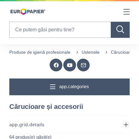
Table Of Content
sr.skip-to.main-content
sr.skip-to.table-of-contents
sr.skip-to.main-navigation
Search
Produse de igienă profesionale
Ustensile
Cărucioare și 
app.categories
Cărucioare și accesorii
app.grid.details
64 produs(e) găsit(e)