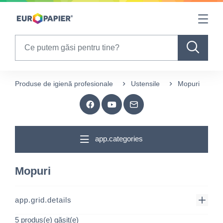
Table Of Content
sr.skip-to.main-content
sr.skip-to.table-of-contents
sr.skip-to.main-navigation
Search
Produse de igienă profesionale
Ustensile
Mopuri
app.categories
Mopuri
app.grid.details
5 produs(e) găsit(e)