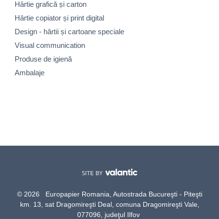
Hârtie grafică și carton
Hârtie copiator și print digital
Design - hârtii și cartoane speciale
Visual communication
Produse de igienă
Ambalaje
© 2026 Europapier Romania, Autostrada Bucureşti - Piteşti
km. 13, sat Dragomireşti Deal, comuna Dragomireşti Vale,
077096, judeţul Ilfov