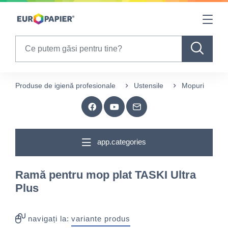
Table Of Content
sr.skip-to.main-content
sr.skip-to.table-of-contents
sr.skip-to.main-navigation
Search
Produse de igienă profesionale
Ustensile
Mopuri
R
app.categories
Ramă pentru mop plat TASKI Ultra
Plus
navigați la:
variante produs