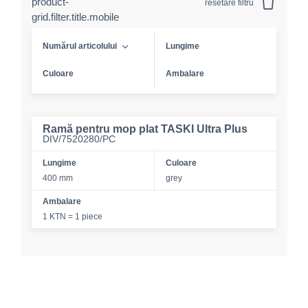
product-
resetare filtru
grid.filter.title.mobile
Numărul articolului
Lungime
Culoare
Ambalare
Ramă pentru mop plat TASKI Ultra Plus
DIV/7520280/PC
Lungime
Culoare
400 mm
grey
Ambalare
1 KTN = 1 piece