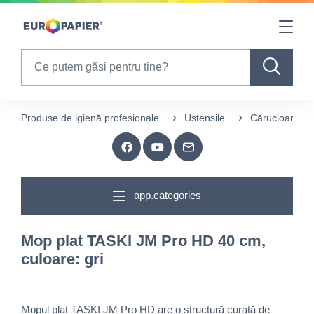
Table Of Content
sr.skip-to.main-content
sr.skip-to.table-of-contents
sr.skip-to.main-navigation
Search
Produse de igienă profesionale
Ustensile
Cărucioare și 
app.categories
Mop plat TASKI JM Pro HD 40 cm,
culoare: gri
Mopul plat TASKI JM Pro HD are o structură curată de