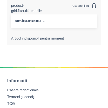
product-
resetare filtru
grid.filter.title.mobile
Numărul articolului
Articol indisponibil pentru moment
Informații
Casetă redacțională
Termeni şi condiţii
TCG