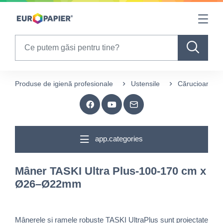
Table Of Content
sr.skip-to.main-content
sr.skip-to.table-of-contents
sr.skip-to.main-navigation
Search
Produse de igienă profesionale
Ustensile
Cărucioare și 
app.categories
Mâner TASKI Ultra Plus-100-170 cm x
Ø26–Ø22mm
Mânerele și ramele robuste TASKI UltraPlus sunt proiectate