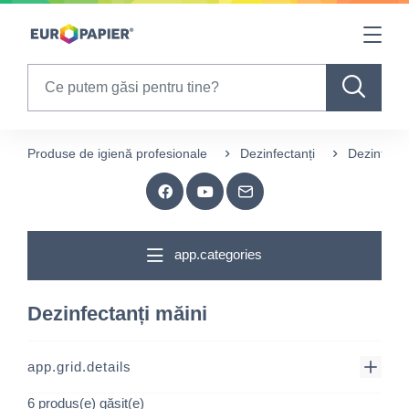
Table Of Content
sr.skip-to.main-content
sr.skip-to.table-of-contents
sr.skip-to.main-navigation
Search
Produse de igienă profesionale
Dezinfectanți
Dezinfecta
app.categories
Dezinfectanți măini
app.grid.details
6 produs(e) găsit(e)