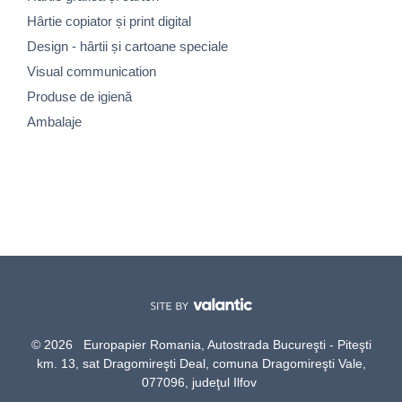
Hârtie copiator și print digital
Design - hârtii și cartoane speciale
Visual communication
Produse de igienă
Ambalaje
© 2026 Europapier Romania, Autostrada Bucureşti - Piteşti
km. 13, sat Dragomireşti Deal, comuna Dragomireşti Vale,
077096, judeţul Ilfov