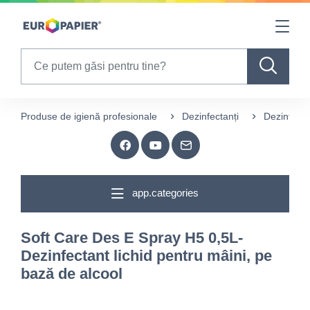
Table Of Content
sr.skip-to.main-content
sr.skip-to.table-of-contents
sr.skip-to.main-navigation
Search
Produse de igienă profesionale
Dezinfectanți
Dezinfecta
app.categories
Soft Care Des E Spray H5 0,5L-
Dezinfectant lichid pentru mâini, pe
bază de alcool