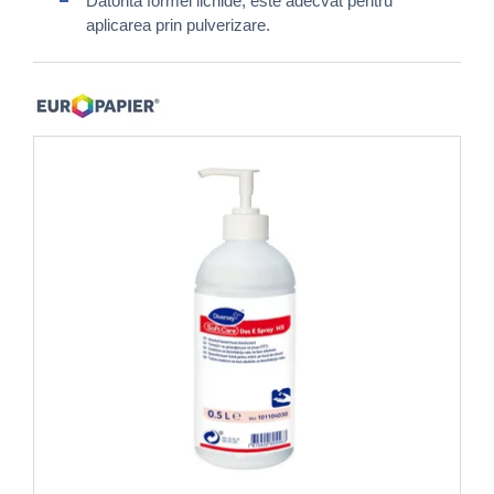
Datorită formei lichide, este adecvat pentru
aplicarea prin pulverizare.