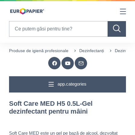
Table Of Content
sr.skip-to.main-content
sr.skip-to.table-of-contents
sr.skip-to.main-navigation
Search
Produse de igienă profesionale
Dezinfectanți
Dezinfecta
app.categories
Soft Care MED H5 0.5L-Gel
dezinfectant pentru mâini
Soft Care MED este un gel pe bază de alcool, dezvoltat