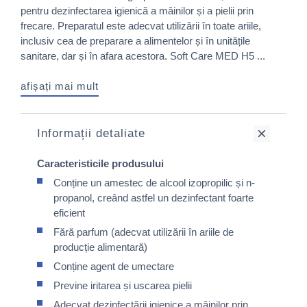
pentru dezinfectarea igienică a mâinilor și a pielii prin
frecare. Preparatul este adecvat utilizării în toate ariile,
inclusiv cea de preparare a alimentelor și în unitățile
sanitare, dar și în afara acestora. Soft Care MED H5 ...
afișați mai mult
Informații detaliate
Caracteristicile produsului
Conține un amestec de alcool izopropilic și n-
propanol, creând astfel un dezinfectant foarte
eficient
Fără parfum (adecvat utilizării în ariile de
producție alimentară)
Conține agent de umectare
Previne iritarea și uscarea pielii
Adecvat dezinfectării igienice a mâinilor prin