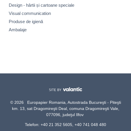
Design - hârtii și cartoane speciale
Visual communication
Produse de igienă
Ambalaje
© 2026 Europapier Romania, Autostrada Bucureşti - Piteşti
km. 13, sat Dragomireşti Deal, comuna Dragomireşti Vale,
077096, judeţul Ilfov
Telefon: +40 21 352 5605, +40 741 048 480