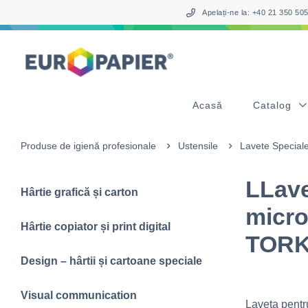
Table Of Content
sr.skip-to.main-content
sr.skip-to.table-of-contents
sr.skip-to.main-navigation
Apelați-ne la: +40 21 350 5
Acasă
Catalog
Produse de igienă profesionale
Ustensile
Lavete Special
LLave
Hârtie grafică și carton
microf
Hârtie copiator și print digital
TORK
Design – hârtii și cartoane speciale
Visual communication
Laveta pentru