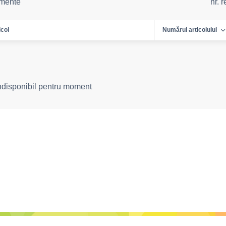
emente
nr. 
icol
Numărul articolului
indisponibil pentru moment