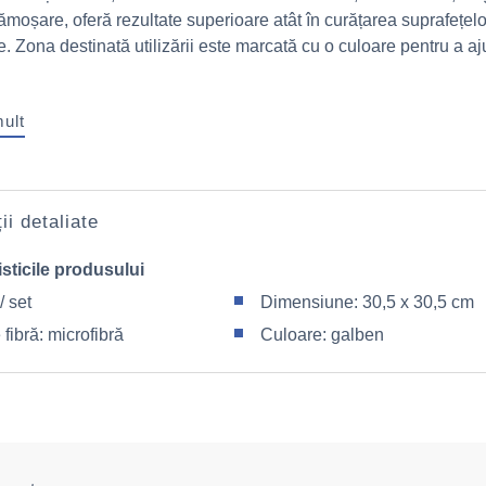
moșare, oferă rezultate superioare atât în curățarea suprafețelo
te. Zona destinată utilizării este marcată cu o culoare pentru a aj
mult
ii detaliate
sticile produsului
/ set
Dimensiune: 30,5 x 30,5 cm
 fibră: microfibră
Culoare: galben