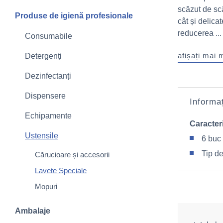
scăzut de scă
Produse de igienă profesionale
cât și delica
reducerea ...
Consumabile
afișați mai 
Detergenți
Dezinfectanți
Dispensere
Informaț
Echipamente
Caracteri
Ustensile
6 buc 
Tip de
Cărucioare și accesorii
Lavete Speciale
Mopuri
Ambalaje