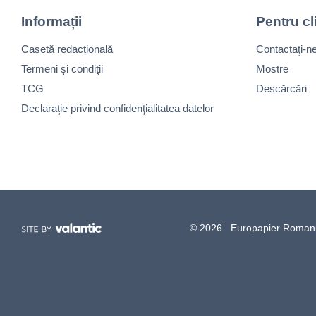
Informații
Pentru cl
Casetă redacțională
Contactaţi-n
Termeni şi condiţii
Mostre
TCG
Descărcări
Declaraţie privind confidenţialitatea datelor
© 2026 Europapier Romania, 