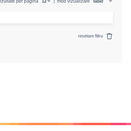
rezultate per pagină
|
mod vizualizare
resetare filtru