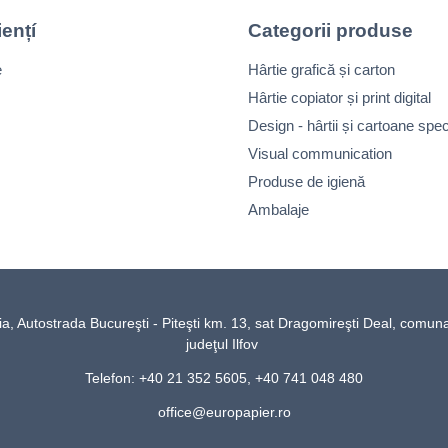
iențí
Categorii produse
e
Hârtie grafică și carton
Hârtie copiator și print digital
Design - hârtii și cartoane spec
Visual communication
Produse de igienă
Ambalaje
Autostrada Bucureşti - Piteşti km. 13, sat Dragomireşti Deal, comun
judeţul Ilfov
Telefon: +40 21 352 5605, +40 741 048 480
office@europapier.ro