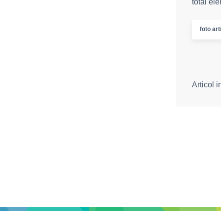
total el
foto art
Articol 