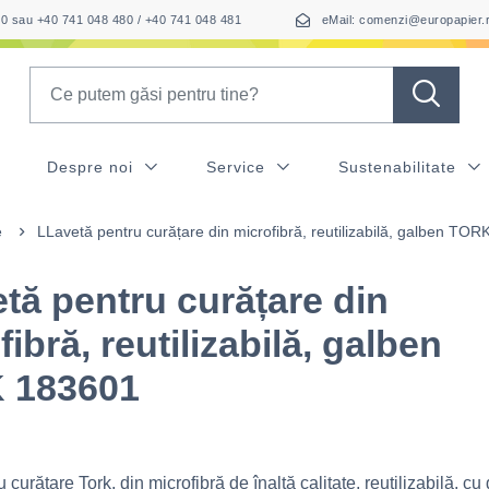
050 sau +40 741 048 480 / +40 741 048 481
eMail: comenzi@europapier.
Search
Despre noi
Service
Sustenabilitate
e
LLavetă pentru curățare din microfibră, reutilizabilă, galben TO
tă pentru curățare din
ibră, reutilizabilă, galben
 183601
 curățare Tork, din microfibră de înaltă calitate, reutilizabilă, cu