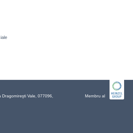
iale
a Dragomireşti Vale, 077096,
Membru al