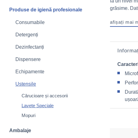
la un nivel m
grăsime. Dato
Produse de igienă profesionale
afișați mai 
Consumabile
Detergenți
Dezinfectanți
Informaț
Dispensere
Caracteri
Echipamente
Microf
Perfor
Ustensile
Durată
Cărucioare și accesorii
ușoar
Lavete Speciale
Mopuri
Ambalaje