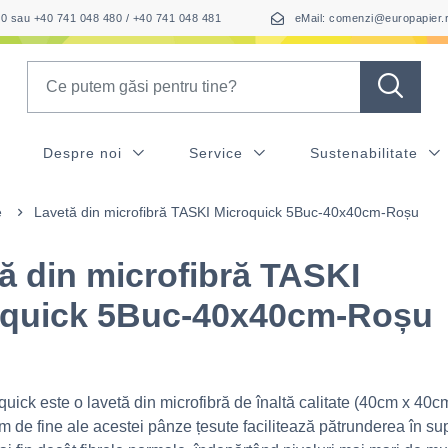
050 sau +40 741 048 480 / +40 741 048 481
eMail: comenzi@europapier.
Search
Despre noi
Service
Sustenabilitate
e
Lavetă din microfibră TASKI Microquick 5Buc-40x40cm-Roșu
ă din microfibră TASKI
oquick 5Buc-40x40cm-Roșu
ick este o lavetă din microfibră de înaltă calitate (40cm x 40cm
m de fine ale acestei pânze țesute facilitează pătrunderea în su