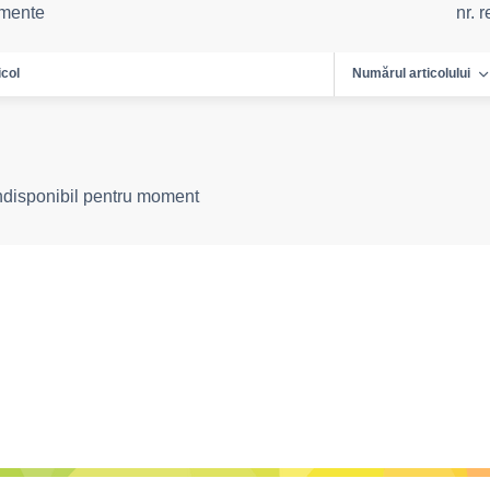
emente
nr. 
icol
Numărul articolului
indisponibil pentru moment