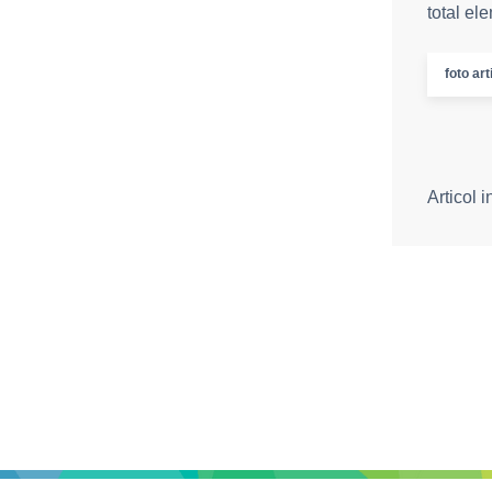
total el
foto art
Articol 