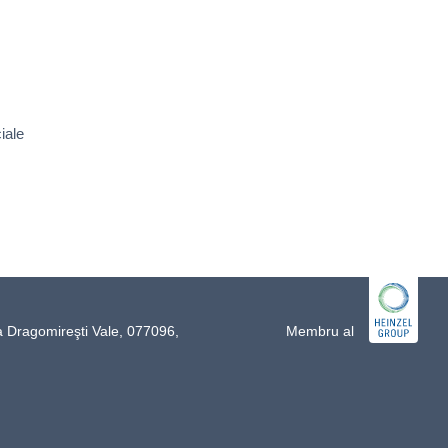
iale
a Dragomireşti Vale, 077096,
Membru al