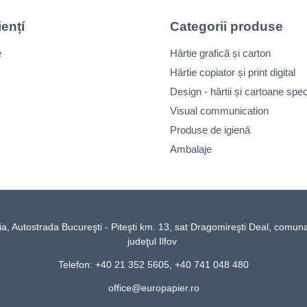
iențí
Categorii produse
e
Hârtie grafică și carton
Hârtie copiator și print digital
Design - hârtii și cartoane spec
Visual communication
Produse de igienă
Ambalaje
Autostrada Bucureşti - Piteşti km. 13, sat Dragomireşti Deal, comun
judeţul Ilfov
Telefon: +40 21 352 5605, +40 741 048 480
office@europapier.ro