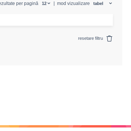
rezultate per pagină
|
mod vizualizare
resetare filtru