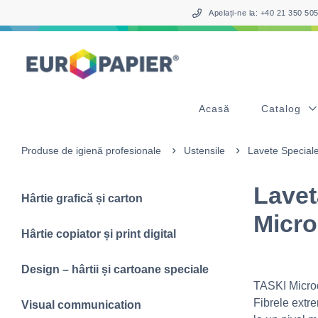
Table Of Content
sr.skip-to.main-content
sr.skip-to.table-of-contents
sr.skip-to.main-navigation
Apelați-ne la: +40 21 350 5
Acasă
Catalog
Produse de igienă profesionale
Ustensile
Lavete Special
Lavet
Hârtie grafică și carton
Micr
Hârtie copiator și print digital
Design – hârtii și cartoane speciale
TASKI Microqu
Fibrele extre
Visual communication