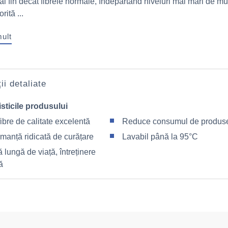
ai fin decât fibrele normale, îndepărtând niveluri mai mari de mu
rită ...
mult
ii detaliate
sticile produsului
ibre de calitate excelentă
Reduce consumul de produs
manță ridicată de curățare
Lavabil până la 95°C
 lungă de viață, întreținere
ă