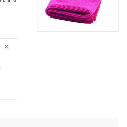
rdărie și
e