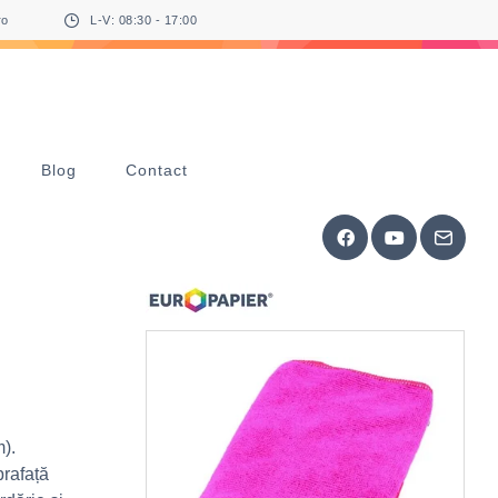
ro
L-V: 08:30 - 17:00
Blog
Contact
).
prafață