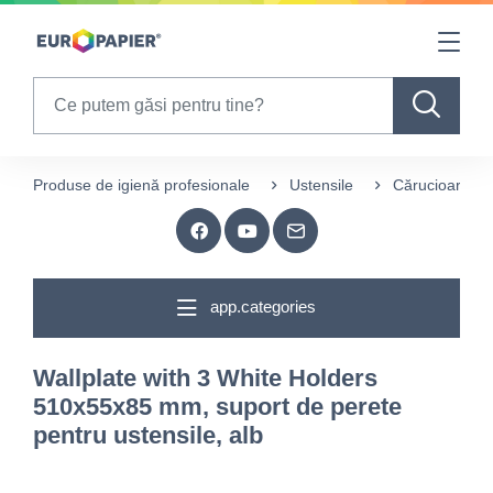
Table Of Content
sr.skip-to.main-content
sr.skip-to.table-of-contents
sr.skip-to.main-navigation
Search
Produse de igienă profesionale
Ustensile
Cărucioare și 
app.categories
Wallplate with 3 White Holders
510x55x85 mm, suport de perete
pentru ustensile, alb