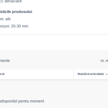
ii detaliate
sticile produsului
re: alb
siuni: 20-30 mm
emente
nr. 
icol
Numărul articolului
indisponibil pentru moment