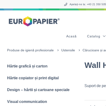
Table Of Content
sr.skip-to.main-content
sr.skip-to.table-of-contents
sr.skip-to.main-navigation
Apelați-ne la: +40 21 350 5
Acasă
Catalog
Produse de igienă profesionale
Ustensile
Cărucioare și a
Wall 
Hârtie grafică și carton
Hârtie copiator și print digital
Suport de pe
Design – hârtii și cartoane speciale
Visual communication