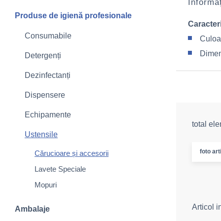
Informaț
Produse de igienă profesionale
Caracteri
Consumabile
Culoa
Dimen
Detergenți
Dezinfectanți
Dispensere
Echipamente
total el
Ustensile
foto art
Cărucioare și accesorii
Lavete Speciale
Mopuri
Articol 
Ambalaje