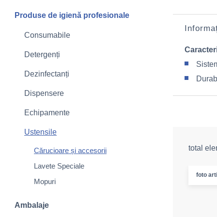
Produse de igienă profesionale
Informaț
Consumabile
Caracteri
Detergenți
Sistem
Dezinfectanți
Durabi
Dispensere
Echipamente
Ustensile
total el
Cărucioare și accesorii
Lavete Speciale
foto art
Mopuri
Ambalaje