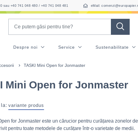
050 sau +40 741 048 480 / +40 741 048 481
eMail: comenzi@europapier.
Search
Despre noi
Service
Sustenabilitate
ccesorii
TASKI Mini Open for Jonmaster
 Mini Open for Jonmaster
 la:
variante produs
pen for Jonmaster este un cărucior pentru curățarea zonelor de
vit pentru toate metodele de curățare într-o varietate de medii.