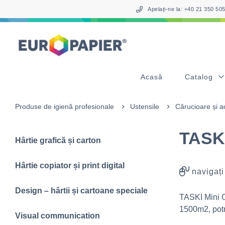
Table Of Content
sr.skip-to.main-content
sr.skip-to.table-of-contents
sr.skip-to.main-navigation
Apelați-ne la: +40 21 350 5
Acasă
Catalog
Produse de igienă profesionale
Ustensile
Cărucioare și a
TASKI
Hârtie grafică și carton
Hârtie copiator și print digital
navigați
Design – hârtii și cartoane speciale
TASKI Mini O
1500m2, potri
Visual communication