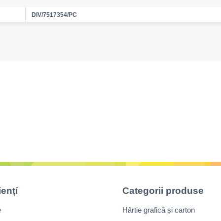
DIV/7517354/PC
iențí
Categorii produse
e
Hârtie grafică și carton