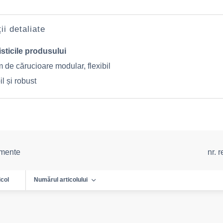
ii detaliate
sticile produsului
 de cărucioare modular, flexibil
l și robust
emente
nr. 
icol
Numărul articolului