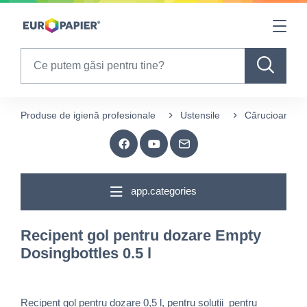
Table Of Content
sr.skip-to.main-content
sr.skip-to.table-of-contents
sr.skip-to.main-navigation
Search
Produse de igienă profesionale
Ustensile
Cărucioare și 
app.categories
Recipent gol pentru dozare Empty
Dosingbottles 0.5 l
Recipent gol pentru dozare 0,5 l, pentru soluții pentru