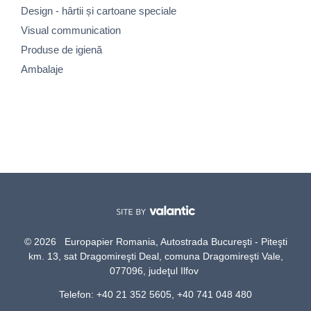
Design - hârtii și cartoane speciale
Visual communication
Produse de igienă
Ambalaje
© 2026 Europapier Romania, Autostrada Bucureşti - Piteşti
km. 13, sat Dragomireşti Deal, comuna Dragomireşti Vale,
077096, judeţul Ilfov
Telefon: +40 21 352 5605, +40 741 048 480