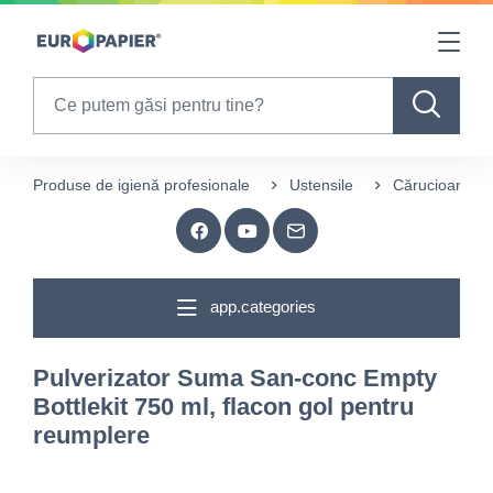
Table Of Content
sr.skip-to.main-content
sr.skip-to.table-of-contents
sr.skip-to.main-navigation
Search
Produse de igienă profesionale
Ustensile
Cărucioare și 
app.categories
Pulverizator Suma San-conc Empty
Bottlekit 750 ml, flacon gol pentru
reumplere