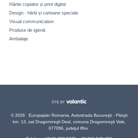
Hârtie copiator și print digital
Design - hârtii și cartoane speciale
Visual communication
Produse de igienă
Ambalaje
© 2026 Europapier Romania, Autostrada Bucureşti - Piteşti
km. 13, sat Dragomireşti Deal, comuna Dragomireşti Vale,
077096, judeţul Ilfov