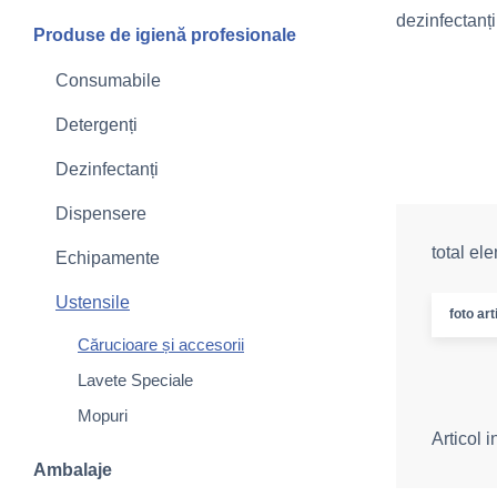
dezinfectanți
Produse de igienă profesionale
Consumabile
Detergenți
Dezinfectanți
Dispensere
total el
Echipamente
Ustensile
foto art
Cărucioare și accesorii
Lavete Speciale
Mopuri
Articol 
Ambalaje