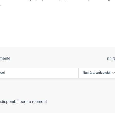
.
emente
nr. 
icol
Numărul articolului
indisponibil pentru moment