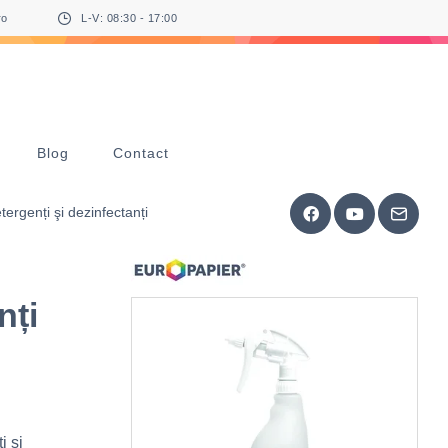
ro
L-V: 08:30 - 17:00
Blog
Contact
tergenți şi dezinfectanți
nți
i şi