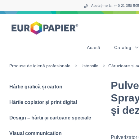
Table Of Content
sr.skip-to.main-content
sr.skip-to.table-of-contents
sr.skip-to.main-navigation
Apelați-ne la: +40 21 350 5
Acasă
Catalog
Produse de igienă profesionale
Ustensile
Cărucioare și a
Pulve
Hârtie grafică și carton
Spray
Hârtie copiator și print digital
şi de
Design – hârtii și cartoane speciale
Visual communication
Pulverizator 