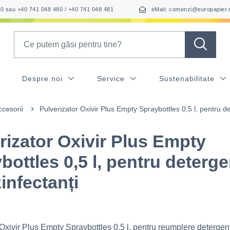
050 sau +40 741 048 480 / +40 741 048 481
eMail: comenzi@europapier.
Search
Despre noi
Service
Sustenabilitate
ccesorii
Pulverizator Oxivir Plus Empty Spraybottles 0,5 l, pentru de
rizator Oxivir Plus Empty
bottles 0,5 l, pentru deterge
zinfectanți
Oxivir Plus Empty Spraybottles 0,5 l, pentru reumplere detergenț