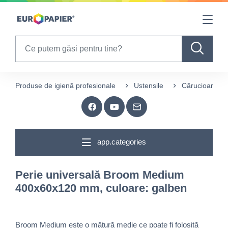
Table Of Content
sr.skip-to.main-content
sr.skip-to.table-of-contents
sr.skip-to.main-navigation
Search
Produse de igienă profesionale
Ustensile
Cărucioare și 
app.categories
Perie universală Broom Medium
400x60x120 mm, culoare: galben
Broom Medium este o mătură medie ce poate fi folosită