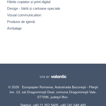
Hârtie copiator și print digital
Design - hârtii și cartoane speciale
Visual communication
Produse de igienă
Ambalaje
© 2026 Europapier Romania, Autostrada Bucureşti - Piteşti
km. 13, sat Dragomireşti Deal, comuna Dragomireşti Vale,
077096, judeţul Ilfov
Telefon: +40 21 352 5605, +40 741 048 480