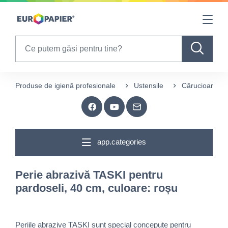
Table Of Content
sr.skip-to.main-content
sr.skip-to.table-of-contents
sr.skip-to.main-navigation
Search
Produse de igienă profesionale
Ustensile
Cărucioare și 
app.categories
Perie abrazivă TASKI pentru
pardoseli, 40 cm, culoare: roșu
Periile abrazive TASKI sunt special concepute pentru