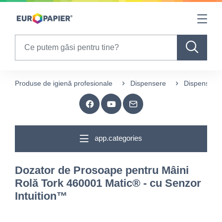
Table Of Content
sr.skip-to.main-content
sr.skip-to.table-of-contents
sr.skip-to.main-navigation
Search
Produse de igienă profesionale
Dispensere
Dispensere 
app.categories
Dozator de Prosoape pentru Mâini
Rolă Tork 460001 Matic® - cu Senzor
Intuition™