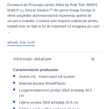
Dozatorul de Prosoape pentru Mâini tip Rolă Tork 460001
Matic® cu Senzor Intuition™ din gama Image Design le
oferă oaspeților dumneavoastră experiența optimă de
uscare a mâinilor. Crearea unei impresii sofisticate pentru
toaletă este un fapt la fel de important ca imaginea pe care
...
afișați mai mult
Informații detaliate
Caracteristicile produsului
Sistem H1 - Hand towel roll system
Material dozator Metal/Plastic
Lungime/adâncime produs (fără ambalaj) 34,5
cm
Lățime produs (fără ambalaj) 20,4 cm