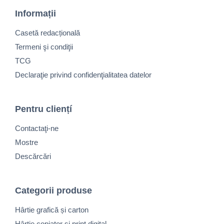
Informații
Casetă redacțională
Termeni şi condiţii
TCG
Declaraţie privind confidenţialitatea datelor
Pentru cliențí
Contactaţi-ne
Mostre
Descărcări
Categorii produse
Hârtie grafică și carton
Hârtie copiator și print digital