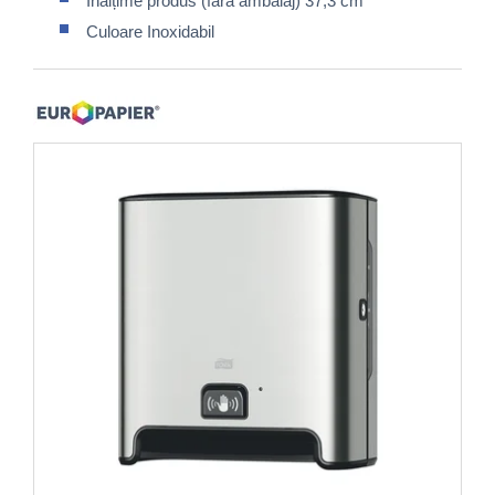
Înălțime produs (fără ambalaj) 37,3 cm
Culoare Inoxidabil