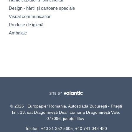
Design - hârtii și cartoane speciale
Visual communication
Produse de igienă
Ambalaje
© 2026 Europapier Romania, Autostrada Bucureşti - Piteşti
km. 13, sat Dragomireşti Deal, comuna Dragomireşti Vale,
077096, judeţul Ilfov
Telefon: +40 21 352 5605, +40 741 048 480