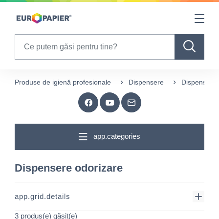
Table Of Content
sr.skip-to.main-content
sr.skip-to.table-of-contents
sr.skip-to.main-navigation
Search
Produse de igienă profesionale
Dispensere
Dispensere 
app.categories
Dispensere odorizare
app.grid.details
3 produs(e) găsit(e)