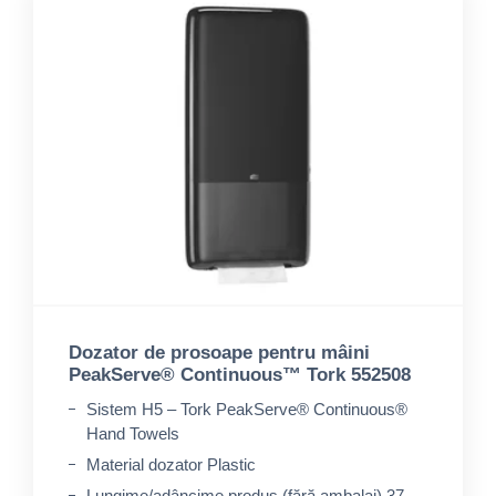
Dozator de prosoape pentru mâini
PeakServe® Continuous™ Tork 552508
Sistem H5 – Tork PeakServe® Continuous®
Hand Towels
Material dozator Plastic
Lungime/adâncime produs (fără ambalaj) 37