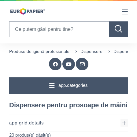
Table Of Content
sr.skip-to.main-content
sr.skip-to.table-of-contents
sr.skip-to.main-navigation
Search
Produse de igienă profesionale
Dispensere
Dispensere 
app.categories
Dispensere pentru prosoape de mâini
app.grid.details
20 produs(e) găsit(e)