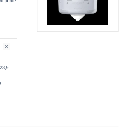
ii porție
 23,9
)