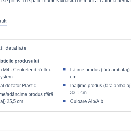
a se potrivi cu spațiul dumneavoastră de muncă. Datorită derulăr
...
mult
ii detaliate
sticile produsului
m M4 - Centrefeed Reflex
Lățime produs (fără ambalaj)
System
cm
al dozator Plastic
Înălțime produs (fără ambalaj
33,1 cm
me/adâncime produs (fără
aj) 25,5 cm
Culoare Alb/Alb