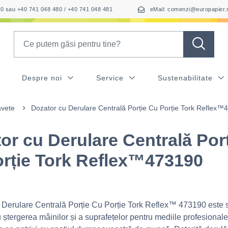
050 sau +40 741 048 480 / +40 741 048 481
eMail: comenzi@europapier.
Search
Despre noi
Service
Sustenabilitate
avete
Dozator cu Derulare Centrală Porție Cu Porție Tork Reflex™
or cu Derulare Centrală Por
rție Tork Reflex™473190
 Derulare Centrală Porție Cu Porție Tork Reflex™ 473190 este s
 ștergerea mâinilor și a suprafețelor pentru mediile profesionale 