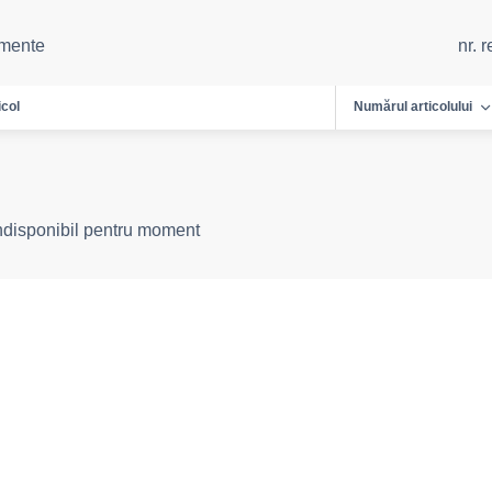
emente
nr. 
icol
Numărul articolului
indisponibil pentru moment