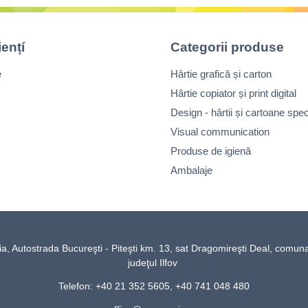
iențí
Categorii produse
e
Hârtie grafică și carton
Hârtie copiator și print digital
Design - hârtii și cartoane spec
Visual communication
Produse de igienă
Ambalaje
Autostrada Bucureşti - Piteşti km. 13, sat Dragomireşti Deal, comun
judeţul Ilfov
Telefon: +40 21 352 5605, +40 741 048 480