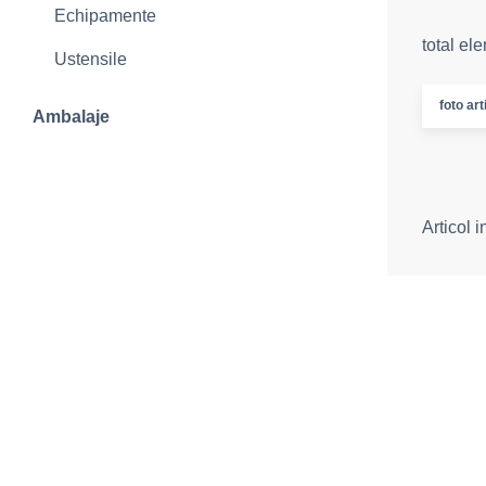
Echipamente
total el
Ustensile
foto art
Ambalaje
Articol 