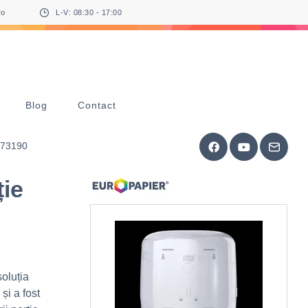
ro
L-V: 08:30 - 17:00
Blog
Contact
473190
ție
oluția
și a fost