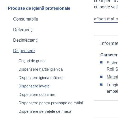
creat pentru 
cu porție veți 
Produse de igienă profesionale
afișați mai 
Consumabile
Detergenți
Dezinfectanți
Informaț
Dispensere
Caracteri
Coșuri de gunoi
Siste
Dispensere hârtie igienică
Roll 
Materi
Dispensere igiena mâinilor
Lungi
Dispensere lavete
ambal
Dispensere odorizare
Dispensere pentru prosoape de mâini
Dispensere șervețele de masă