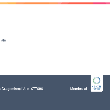
iale
a Dragomireşti Vale, 077096,
Membru al