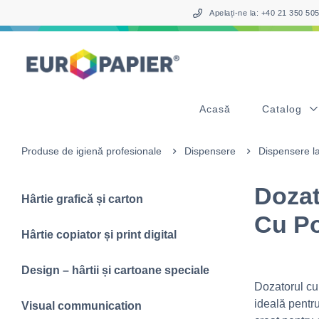
Table Of Content
sr.skip-to.main-content
sr.skip-to.table-of-contents
sr.skip-to.main-navigation
Apelați-ne la: +40 21 350 5
Acasă
Catalog
Produse de igienă profesionale
Dispensere
Dispensere l
Dozat
Hârtie grafică și carton
Cu Po
Hârtie copiator și print digital
Design – hârtii și cartoane speciale
Dozatorul cu
ideală pentru
Visual communication