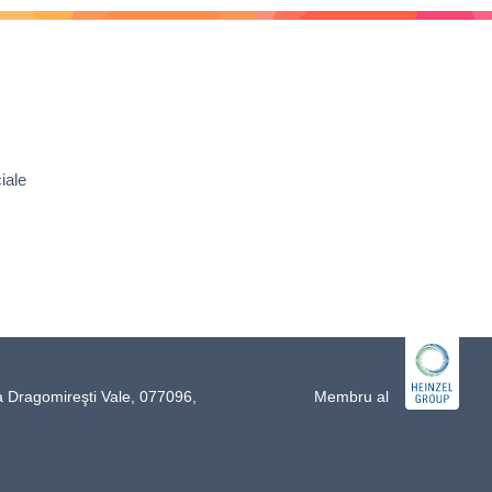
iale
a Dragomireşti Vale, 077096,
Membru al