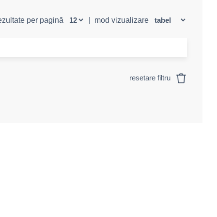
rezultate per pagină
|
mod vizualizare
resetare filtru