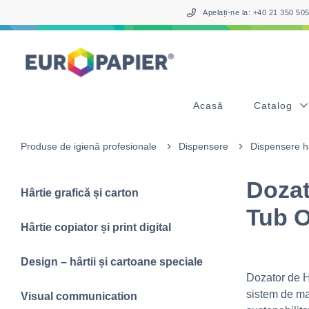
Table Of Content
sr.skip-to.main-content
sr.skip-to.table-of-contents
sr.skip-to.main-navigation
Apelați-ne la: +40 21 350 5
Acasă
Catalog
Produse de igienă profesionale
Dispensere
Dispensere hâ
Dozat
Hârtie grafică și carton
Tub O
Hârtie copiator și print digital
Design – hârtii și cartoane speciale
Dozator de H
sistem de mar
Visual communication