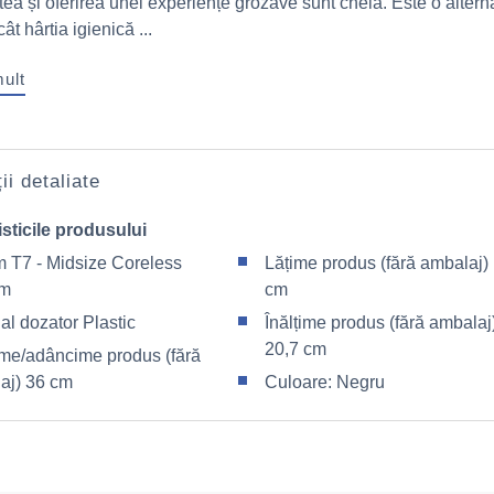
tea și oferirea unei experiențe grozave sunt cheia. Este o altern
t hârtia igienică ...
mult
ii detaliate
sticile produsului
m T7 - Midsize Coreless
Lățime produs (fără ambalaj)
em
cm
al dozator Plastic
Înălțime produs (fără ambalaj
20,7 cm
me/adâncime produs (fără
aj) 36 cm
Culoare: Negru