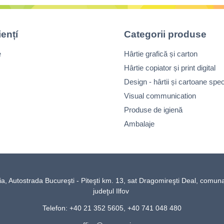
iențí
Categorii produse
e
Hârtie grafică și carton
Hârtie copiator și print digital
Design - hârtii și cartoane spec
Visual communication
Produse de igienă
Ambalaje
Autostrada Bucureşti - Piteşti km. 13, sat Dragomireşti Deal, comun
judeţul Ilfov
Telefon: +40 21 352 5605, +40 741 048 480