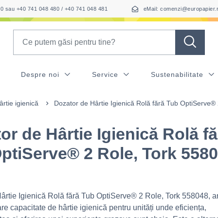
050 sau +40 741 048 480 / +40 741 048 481
eMail: comenzi@europapier.
Search
Despre noi
Service
Sustenabilitate
rtie igienică
Dozator de Hârtie Igienică Rolă fără Tub OptiServe®
or de Hârtie Igienică Rolă fă
ptiServe® 2 Role, Tork 558
ârtie Igienică Rolă fără Tub OptiServe® 2 Role, Tork 558048, a
e capacitate de hârtie igienică pentru unități unde eficiența,