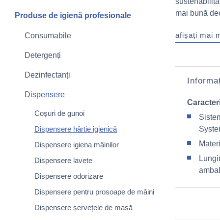
sustenabilita
mai bună decâ
Produse de igienă profesionale
afișați mai 
Consumabile
Detergenți
Dezinfectanți
Informaț
Dispensere
Caracteri
Coșuri de gunoi
Siste
Dispensere hârtie igienică
Syst
Materi
Dispensere igiena mâinilor
Lungi
Dispensere lavete
ambal
Dispensere odorizare
Dispensere pentru prosoape de mâini
Dispensere șervețele de masă