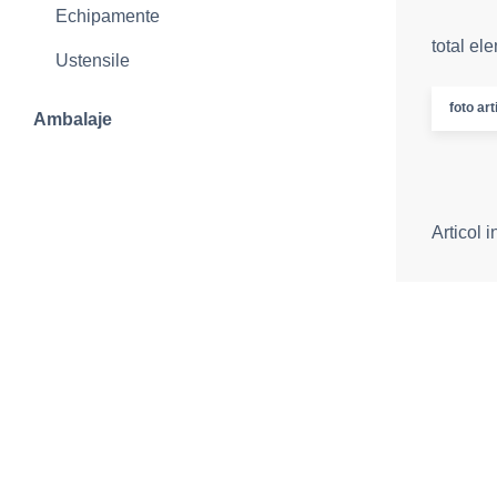
Echipamente
total el
Ustensile
foto art
Ambalaje
Articol 