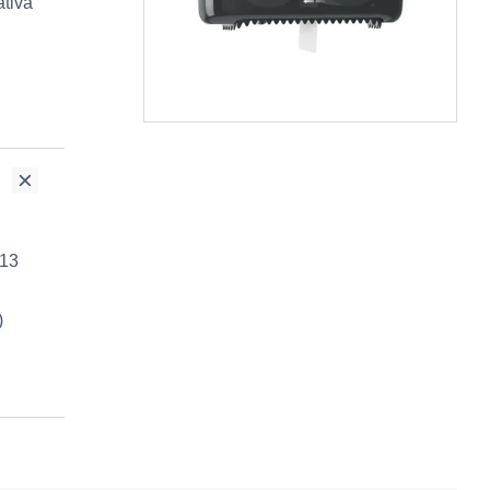
ativă
 13
)