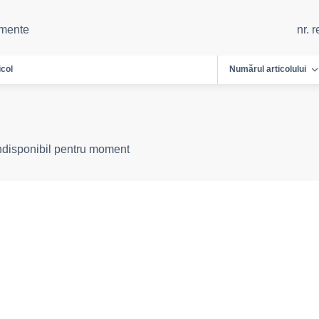
emente
nr. 
icol
Numărul articolului
indisponibil pentru moment