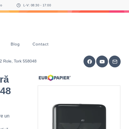
ro
L-V: 08:30 - 17:00
Blog
Contact
 2 Role, Tork 558048
ră
048
re un