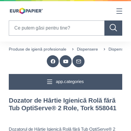
Table Of Content
sr.skip-to.main-content
sr.skip-to.table-of-contents
sr.skip-to.main-navigation
Search
Produse de igienă profesionale
Dispensere
Dispensere h
app.categories
Dozator de Hârtie Igienică Rolă fără
Tub OptiServe® 2 Role, Tork 558041
Dozatorul de Hârtie Igienică Rolă fără Tub OptiServe® 2