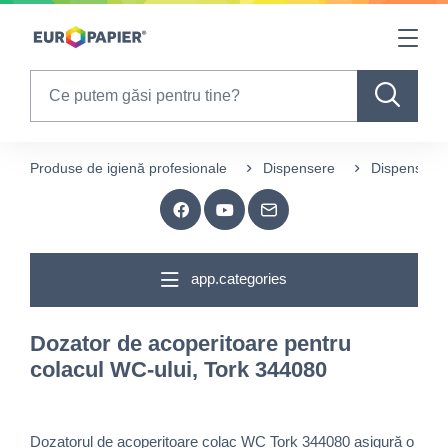
Table Of Content
sr.skip-to.main-content
sr.skip-to.table-of-contents
sr.skip-to.main-navigation
Search
Produse de igienă profesionale
Dispensere
Dispensere h
app.categories
Dozator de acoperitoare pentru
colacul WC-ului, Tork 344080
Dozatorul de acoperitoare colac WC Tork 344080 asigură o