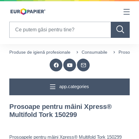
Table Of Content
sr.skip-to.main-content
sr.skip-to.table-of-contents
sr.skip-to.main-navigation
Search
Produse de igienă profesionale
Consumabile
Prosoape 
app.categories
Prosoape pentru mâini Xpress®
Multifold Tork 150299
Prosoapele pentru mâini Xpress® Multifold Tork 150299