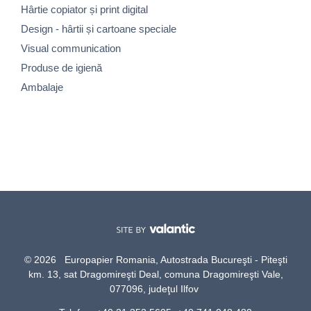
Hârtie copiator și print digital
Design - hârtii și cartoane speciale
Visual communication
Produse de igienă
Ambalaje
© 2026 Europapier Romania, Autostrada Bucureşti - Piteşti
km. 13, sat Dragomireşti Deal, comuna Dragomireşti Vale,
077096, judeţul Ilfov