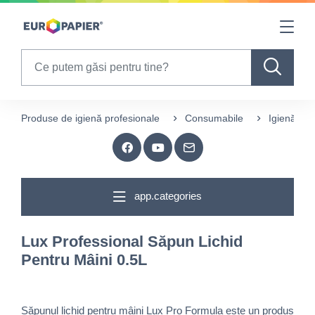
Table Of Content
sr.skip-to.main-content
sr.skip-to.table-of-contents
sr.skip-to.main-navigation
Search
Produse de igienă profesionale
Consumabile
Igienă
app.categories
Lux Professional Săpun Lichid
Pentru Mâini 0.5L
Săpunul lichid pentru mâini Lux Pro Formula este un produs