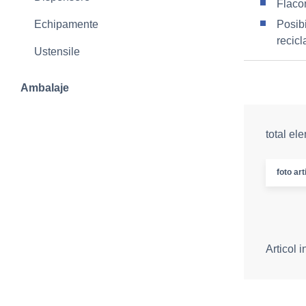
Flaco
Echipamente
Posibi
recicl
Ustensile
Ambalaje
total el
foto art
Articol 