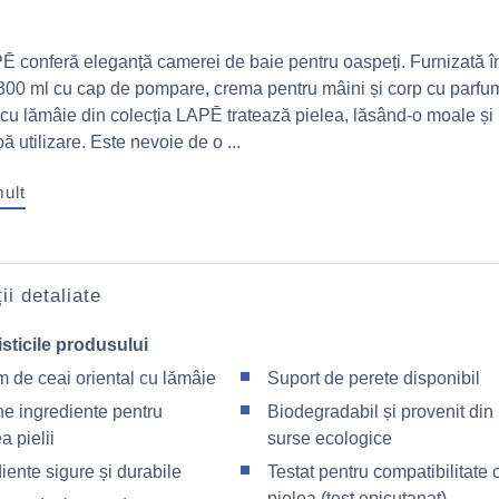
Ē conferă eleganță camerei de baie pentru oaspeți. Furnizată î
300 ml cu cap de pompare, crema pentru mâini și corp cu parfu
l cu lămâie din colecția LAPĒ tratează pielea, lăsând-o moale și
pă utilizare. Este nevoie de o ...
mult
ii detaliate
sticile produsului
m de ceai oriental cu lămâie
Suport de perete disponibil
ne ingrediente pentru
Biodegradabil și provenit din
a pielii
surse ecologice
iente sigure și durabile
Testat pentru compatibilitate 
pielea (test epicutanat)