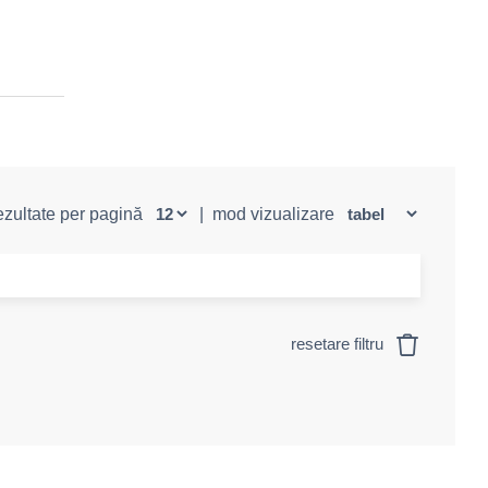
rezultate per pagină
|
mod vizualizare
resetare filtru