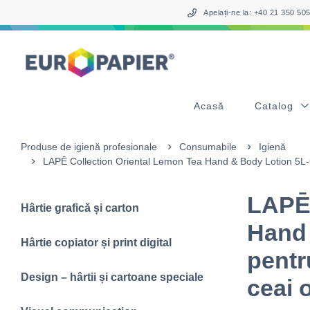
Table Of Content
sr.skip-to.main-content
sr.skip-to.table-of-contents
sr.skip-to.main-navigation
Apelați-ne la: +40 21 350 5
Acasă
Catalog
Produse de igienă profesionale
Consumabile
Igienă
LAPĒ Collection Oriental Lemon Tea Hand & Body Lotion 5L-C
LAPĒ 
Hârtie grafică și carton
Hand
Hârtie copiator și print digital
pentr
Design – hârtii și cartoane speciale
ceai 