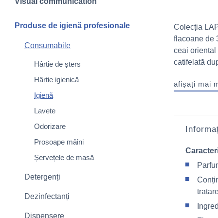
Visual communication
Produse de igienă profesionale
Colecția LAP
flacoane de 
Consumabile
ceai orienta
catifelată du
Hârtie de șters
Hârtie igienică
afișați mai 
Igienă
Lavete
Odorizare
Informaț
Prosoape mâini
Caracteri
Șervețele de masă
Parfu
Detergenți
Conți
tratare
Dezinfectanți
Ingred
Dispensere