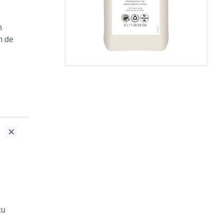
n
m de
cu