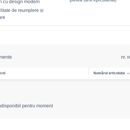
n cu design modern
litate de reumplere și
are
emente
nr. 
icol
Numărul articolului
indisponibil pentru moment