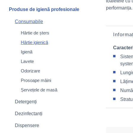
toaletele cu 
performanța.
Produse de igienă profesionale
Consumabile
Hârtie de șters
Informaț
Hârtie igienică
Caracteri
Igienă
Sistem
Lavete
syste
Odorizare
Lungi
Prosoape mâini
Lățim
Șervețele de masă
Număr
Stratu
Detergenți
Dezinfectanți
Dispensere