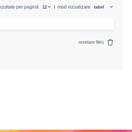
rezultate per pagină
|
mod vizualizare
resetare filtru