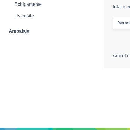
Echipamente
total el
Ustensile
foto art
Ambalaje
Articol 