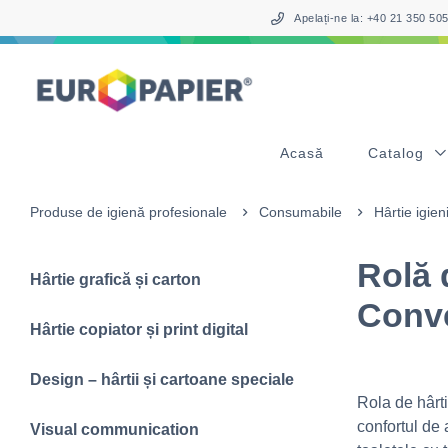
Table Of Content
sr.skip-to.main-content
sr.skip-to.table-of-contents
sr.skip-to.main-navigation
Apelați-ne la: +40 21 350 5
Acasă
Catalog
Produse de igienă profesionale
Consumabile
Hârtie igien
Rolă 
Hârtie grafică și carton
Conve
Hârtie copiator și print digital
Design – hârtii și cartoane speciale
Rola de hârt
confortul de 
Visual communication