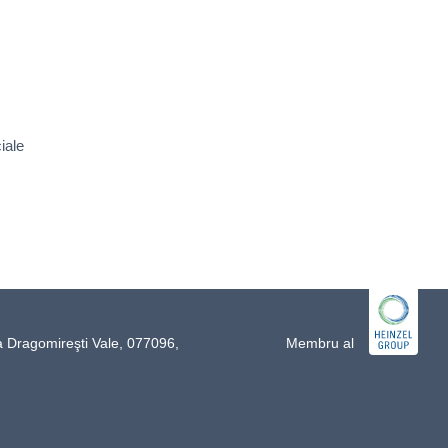
iale
a Dragomireşti Vale, 077096,
Membru al