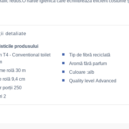
trafic redus.O hârtie igienică care echilibrează eficient costurile ș
ii detaliate
sticile produsului
 T4 - Conventional toilet
Tip de fibră reciclată
m
Aromă fără parfum
me rolă 30 m
Culoare :alb
e rolă 9,4 cm
Quality level Advanced
 porții 250
ri 2