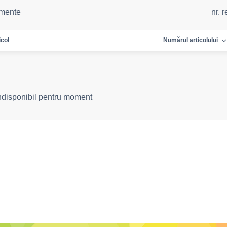
emente
nr. 
icol
Numărul articolului
indisponibil pentru moment