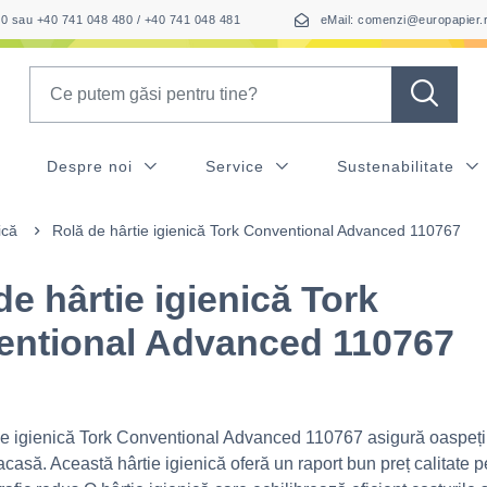
050 sau +40 741 048 480 / +40 741 048 481
eMail: comenzi@europapier.
Search
Despre noi
Service
Sustenabilitate
ică
Rolă de hârtie igienică Tork Conventional Advanced 110767
de hârtie igienică Tork
ntional Advanced 110767
ie igienică Tork Conventional Advanced 110767 asigură oaspeți
acasă. Această hârtie igienică oferă un raport bun preț calitate p