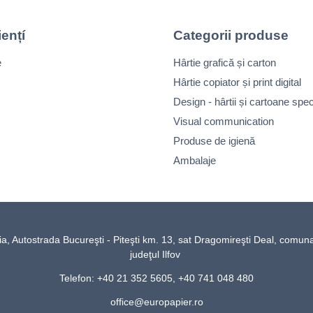
iențí
Categorii produse
e
Hârtie grafică și carton
Hârtie copiator și print digital
Design - hârtii și cartoane spec
Visual communication
Produse de igienă
Ambalaje
Autostrada Bucureşti - Piteşti km. 13, sat Dragomireşti Deal, comun
judeţul Ilfov
Telefon: +40 21 352 5605, +40 741 048 480
office@europapier.ro