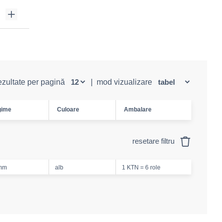
rezultate per pagină
|
mod vizualizare
gime
Culoare
Ambalare
resetare filtru
mm
alb
1 KTN = 6 role