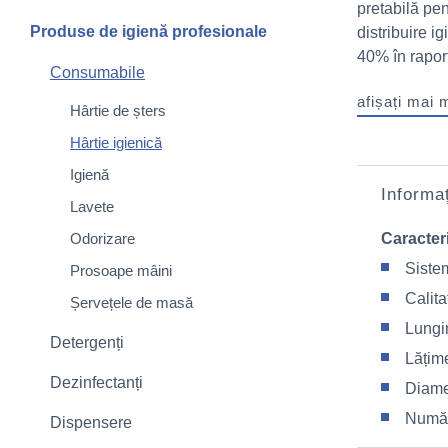
pretabilă pen
Produse de igienă profesionale
distribuire i
40% în raport
Consumabile
afișați mai 
Hârtie de șters
Hârtie igienică
Igienă
Informaț
Lavete
Odorizare
Caracteri
Siste
Prosoape mâini
Calita
Șervețele de masă
Lungi
Detergenți
Lățim
Dezinfectanți
Diame
Număr
Dispensere