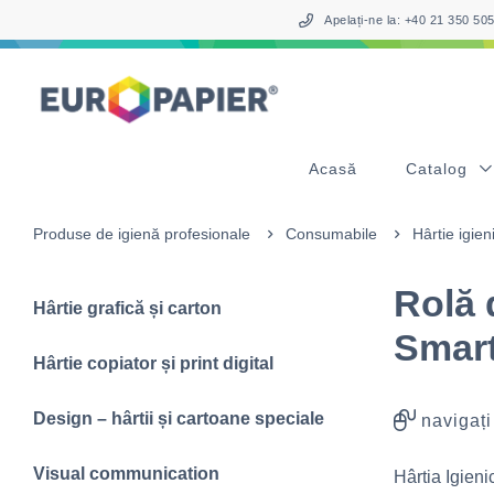
Table Of Content
sr.skip-to.main-content
sr.skip-to.table-of-contents
sr.skip-to.main-navigation
Apelați-ne la: +40 21 350 5
Acasă
Catalog
Produse de igienă profesionale
Consumabile
Hârtie igien
Rolă 
Hârtie grafică și carton
Smar
Hârtie copiator și print digital
Design – hârtii și cartoane speciale
navigați
Visual communication
Hârtia Igien