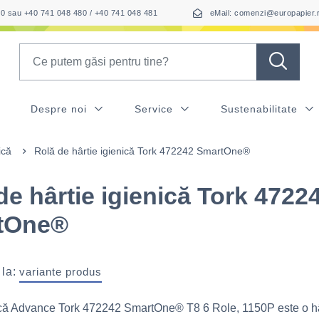
050 sau +40 741 048 480 / +40 741 048 481
eMail: comenzi@europapier.
Search
Despre noi
Service
Sustenabilitate
ică
Rolă de hârtie igienică Tork 472242 SmartOne®
de hârtie igienică Tork 4722
tOne®
 la:
variante produs
ică Advance Tork 472242 SmartOne® T8 6 Role, 1150P este o hâ