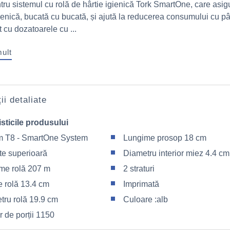
tru sistemul cu rolă de hârtie igienică Tork SmartOne, care asig
gienică, bucată cu bucată, și ajută la reducerea consumului cu p
 cu dozatoarele cu ...
mult
ii detaliate
sticile produsului
m T8 - SmartOne System
Lungime prosop 18 cm
te superioară
Diametru interior miez 4.4 cm
me rolă 207 m
2 straturi
e rolă 13.4 cm
Imprimată
tru rolă 19.9 cm
Culoare :alb
 de porții 1150