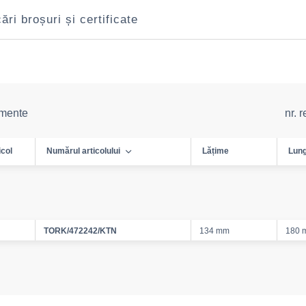
ri broșuri și certificate
emente
nr. 
icol
Numărul articolului
Lățime
Lun
TORK/472242/KTN
134 mm
180 