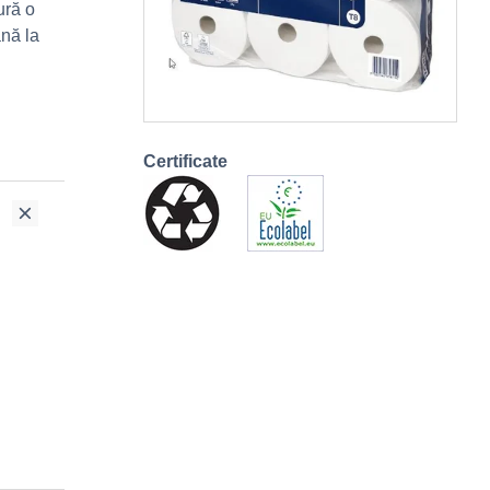
ură o
ână la
Certificate