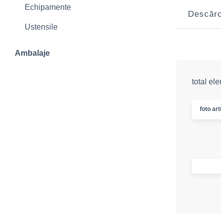
Echipamente
Descărcă
Ustensile
Ambalaje
total el
foto art