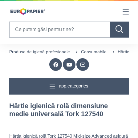
Table Of Content
sr.skip-to.main-content
sr.skip-to.table-of-contents
sr.skip-to.main-navigation
Search
Produse de igienă profesionale
Consumabile
Hârtie igie
app.categories
Hârtie igienică rolă dimensiune
medie universală Tork 127540
Hârtia igienică rolă Tork 127540 Mid-size Advanced asigură