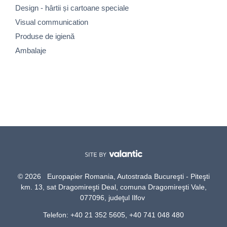
Design - hârtii și cartoane speciale
Visual communication
Produse de igienă
Ambalaje
© 2026 Europapier Romania, Autostrada Bucureşti - Piteşti
km. 13, sat Dragomireşti Deal, comuna Dragomireşti Vale,
077096, judeţul Ilfov
Telefon: +40 21 352 5605, +40 741 048 480