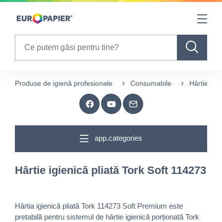
Table Of Content
sr.skip-to.main-content
sr.skip-to.table-of-contents
sr.skip-to.main-navigation
Search
Produse de igienă profesionale
Consumabile
Hârtie igie
app.categories
Hârtie igienică pliată Tork Soft 114273
Hârtia igienică pliată Tork 114273 Soft Premium este
pretabilă pentru sistemul de hârtie igienică porționată Tork