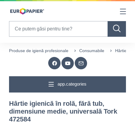
Table Of Content
sr.skip-to.main-content
sr.skip-to.table-of-contents
sr.skip-to.main-navigation
Search
Produse de igienă profesionale
Consumabile
Hârtie igie
app.categories
Hârtie igienică în rolă, fără tub,
dimensiune medie, universală Tork
472584