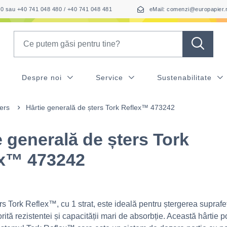
050 sau +40 741 048 480 / +40 741 048 481
eMail: comenzi@europapier.
Search
Despre noi
Service
Sustenabilitate
ters
Hârtie generală de șters Tork Reflex™ 473242
e generală de șters Tork
ex™ 473242
rs Tork Reflex™, cu 1 strat, este ideală pentru ștergerea suprafeț
orită rezistentei și capacității mari de absorbție. Această hârtie po