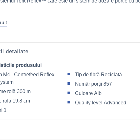
sistemul Tork Reflex™ care este un sistem de dozare porție cu por
mult
ii detaliate
sticile produsului
m M4 - Centrefeed Reflex
Tip de fibră Reciclată
System
Număr porții 857
me rolă 300 m
Culoare Alb
e rolă 19,8 cm
Quality level Advanced.
ri 1