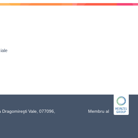
iale
a Dragomireşti Vale, 077096,
Membru al