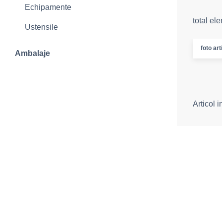
Echipamente
total el
Ustensile
foto art
Ambalaje
Articol 