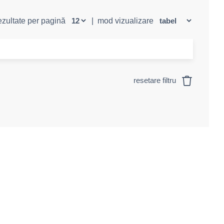
rezultate per pagină
|
mod vizualizare
resetare filtru