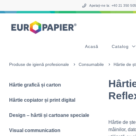
Table Of Content
sr.skip-to.main-content
sr.skip-to.table-of-contents
sr.skip-to.main-navigation
Apelați-ne la: +40 21 350 5
Acasă
Catalog
Produse de igienă profesionale
Consumabile
Hârtie de ș
Hârti
Hârtie grafică și carton
Refl
Hârtie copiator și print digital
Design – hârtii și cartoane speciale
Hârtie de ște
mâinilor, dat
Visual communication