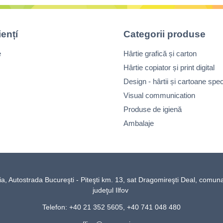
iențí
Categorii produse
e
Hârtie grafică și carton
Hârtie copiator și print digital
Design - hârtii și cartoane spec
Visual communication
Produse de igienă
Ambalaje
Autostrada Bucureşti - Piteşti km. 13, sat Dragomireşti Deal, comun
judeţul Ilfov
Telefon: +40 21 352 5605, +40 741 048 480