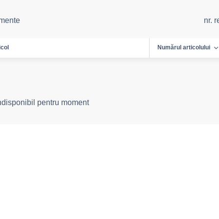
emente
nr. 
icol
Numărul articolului
indisponibil pentru moment