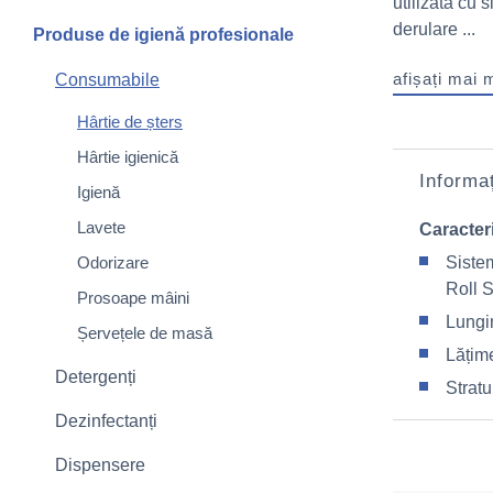
utilizată cu 
derulare ...
Produse de igienă profesionale
afișați mai 
Consumabile
Hârtie de șters
Hârtie igienică
Informaț
Igienă
Lavete
Caracteri
Odorizare
Siste
Roll 
Prosoape mâini
Lungi
Șervețele de masă
Lățim
Detergenți
Stratu
Dezinfectanți
Dispensere