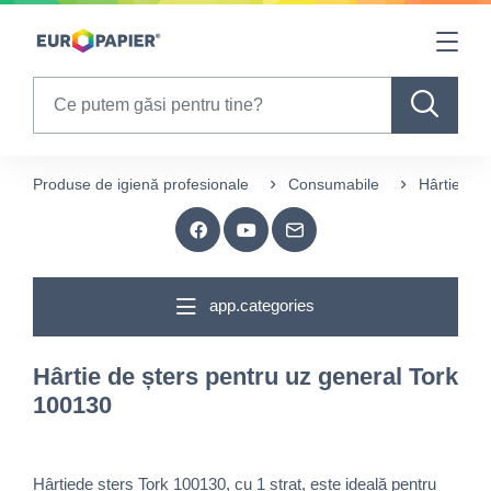
Table Of Content
sr.skip-to.main-content
sr.skip-to.table-of-contents
sr.skip-to.main-navigation
Search
Produse de igienă profesionale
Consumabile
Hârtie de 
app.categories
Hârtie de șters pentru uz general Tork
100130
Hârtiede șters Tork 100130, cu 1 strat, este ideală pentru