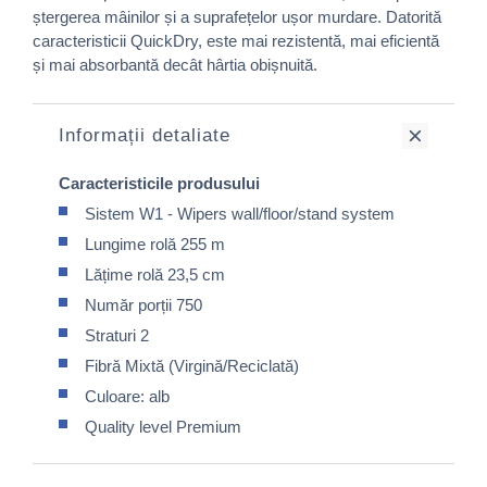
ștergerea mâinilor și a suprafețelor ușor murdare. Datorită
caracteristicii QuickDry, este mai rezistentă, mai eficientă
și mai absorbantă decât hârtia obișnuită.
Informații detaliate
Caracteristicile produsului
Sistem W1 - Wipers wall/floor/stand system
Lungime rolă 255 m
Lățime rolă 23,5 cm
Număr porții 750
Straturi 2
Fibră Mixtă (Virgină/Reciclată)
Culoare: alb
Quality level Premium