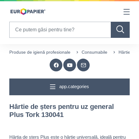
Table Of Content
sr.skip-to.main-content
sr.skip-to.table-of-contents
sr.skip-to.main-navigation
Search
Produse de igienă profesionale
Consumabile
Hârtie de 
app.categories
Hârtie de șters pentru uz general
Plus Tork 130041
Hârtia de șters Plus este o hârtie universală, ideală pentru