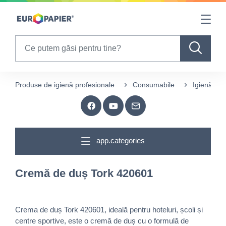
Table Of Content
sr.skip-to.main-content
sr.skip-to.table-of-contents
sr.skip-to.main-navigation
Search
Produse de igienă profesionale
Consumabile
Igienă
app.categories
Cremă de duș Tork 420601
Crema de duș Tork 420601, ideală pentru hoteluri, școli și
centre sportive, este o cremă de duș cu o formulă de