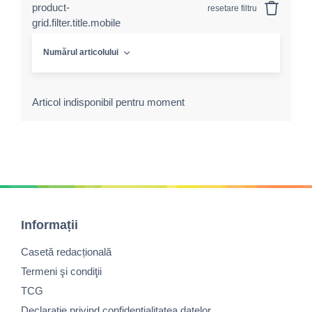
product-
resetare filtru
grid.filter.title.mobile
Numărul articolului
Articol indisponibil pentru moment
Informații
Casetă redacțională
Termeni şi condiţii
TCG
Declaraţie privind confidenţialitatea datelor