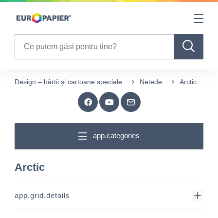
Table Of Content
sr.skip-to.main-content
sr.skip-to.table-of-contents
sr.skip-to.main-navigation
Search
Design – hârtii și cartoane speciale
Netede
Arctic
app.categories
Arctic
app.grid.details