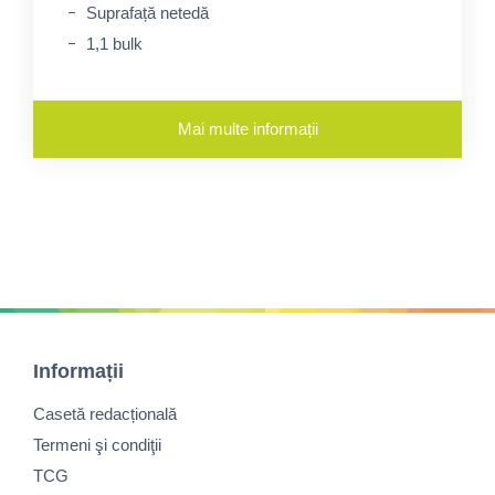
Suprafață netedă
1,1 bulk
Mai multe informații
Informații
Casetă redacțională
Termeni şi condiţii
TCG